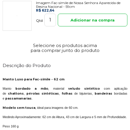
Imagem Fac-símile de Nossa Senhora Aparecida de
Resina Nacional - 59cm
R$ 622,64
Adicionar na compra
Qtd:
Selecione os produtos acima
para comprar junto do produto
Descrição do Produto
Manto Luxo para
Fac-símile - 62 cm
Manto
bordado a mão
, material
veludo sintético
com aplicação
de
chattons
,
pérolas sintéticas
,
folhas
de bijuterias,
bandeiras
bordadas
e
passamanarias
.
Modelo sem touca
, ideal para imagens de 60 cm.
Medindo Aproximadamente: 62 cm de Altura, 43 cm de Largura e 5 mm de Profundidade.
Peso 160 g