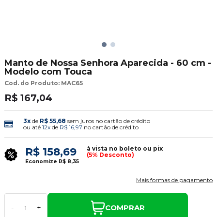
Manto de Nossa Senhora Aparecida - 60 cm -
Modelo com Touca
Cod. do Produto: MAC65
R$ 167,04
3x
de
R$ 55,68
sem juros no cartão de crédito
ou até
12x
de
R$ 16,97
no cartão de crédito
à vista no boleto ou pix
R$ 158,69
(5% Desconto)
Economize
R$ 8,35
Mais formas de pagamento
COMPRAR
-
+