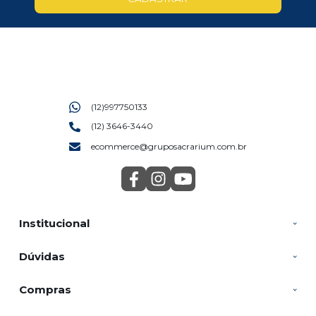
(12)997750133
(12) 3646-3440
ecommerce@gruposacrarium.com.br
Institucional
Dúvidas
Compras