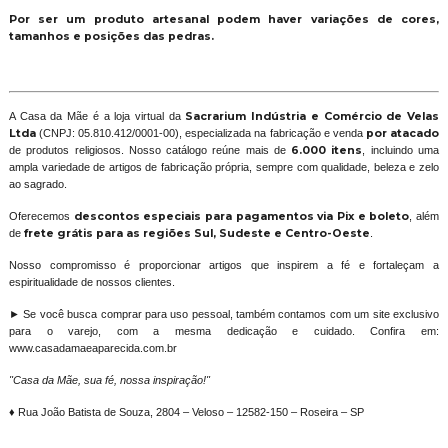
Por ser um produto artesanal podem haver variações de cores,
tamanhos e posições das pedras.
A Casa da Mãe é a loja virtual da
Sacrarium Indústria e Comércio de Velas
Ltda
(CNPJ: 05.810.412/0001-00), especializada na fabricação e venda
por atacado
de produtos religiosos. Nosso catálogo reúne mais de
6.000 itens
, incluindo uma
ampla variedade de artigos de fabricação própria, sempre com qualidade, beleza e zelo
ao sagrado.
Oferecemos
descontos especiais para pagamentos via Pix e boleto
, além
de
frete grátis para as regiões Sul, Sudeste e Centro-Oeste
.
Nosso compromisso é proporcionar artigos que inspirem a fé e fortaleçam a
espiritualidade de nossos clientes.
► Se você busca comprar para uso pessoal, também contamos com um site exclusivo
para o varejo, com a mesma dedicação e cuidado. Confira em:
www.casadamaeaparecida.com.br
"Casa da Mãe, sua fé, nossa inspiração!"
♦ Rua João Batista de Souza, 2804 – Veloso – 12582-150 – Roseira – SP