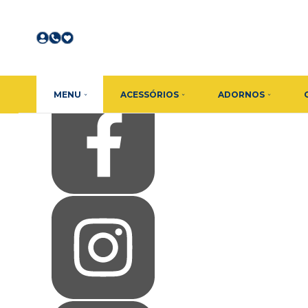
Olá Visitante!
Acesse sua conta e pedidos
Página Inicial
Quem Somos
Como Comprar
Fale Conosco
Favoritos
MENU
ACESSÓRIOS
ADORNOS