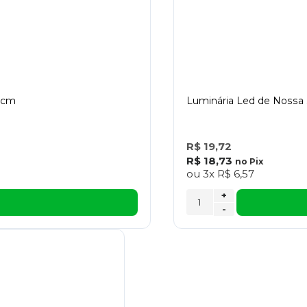
9 cm
Luminária Led de Nossa 
R$ 19,72
R$ 18,73
no
Pix
ou
3x
R$ 6,57
+
-