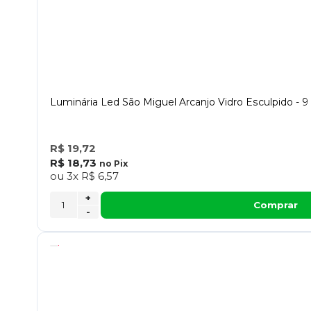
Luminária Led São Miguel Arcanjo Vidro Esculpido - 
R$ 19,72
R$ 18,73
no
Pix
ou
3x
R$ 6,57
+
Comprar
-