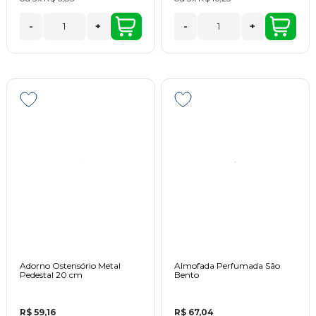
-
+
-
+
Adorno Ostensório Metal
Almofada Perfumada São
Pedestal 20 cm
Bento
R$ 59,16
R$ 67,04