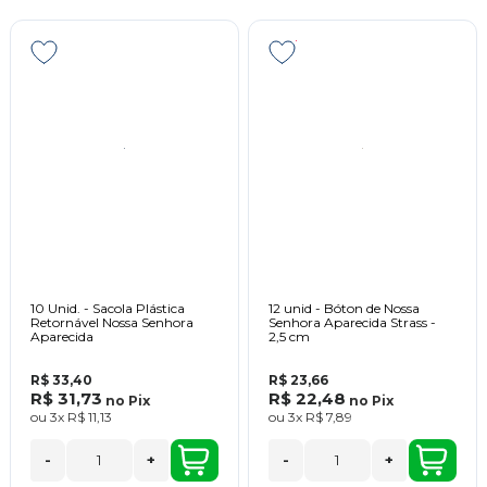
10 Unid. - Sacola Plástica
12 unid - Bóton de Nossa
Retornável Nossa Senhora
Senhora Aparecida Strass -
Aparecida
2,5 cm
R$ 33,40
R$ 23,66
R$ 31,73
R$ 22,48
no
Pix
no
Pix
ou
3x
R$ 11,13
ou
3x
R$ 7,89
-
+
-
+