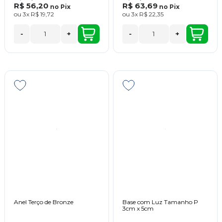
R$ 56,20
R$ 63,69
no
Pix
no
Pix
ou
3x
R$ 19,72
ou
3x
R$ 22,35
-
+
-
+
Anel Terço de Bronze
Base com Luz Tamanho P
3cm x 5cm