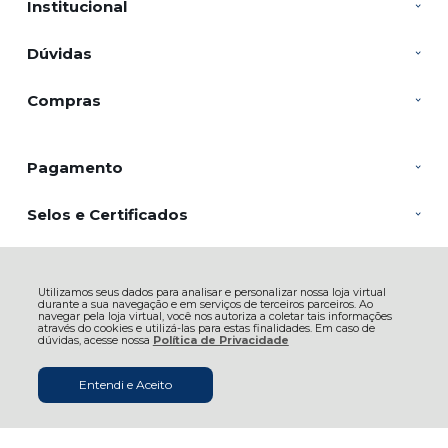
Institucional
Dúvidas
Compras
Pagamento
Selos e Certificados
Utilizamos seus dados para analisar e personalizar nossa loja virtual
SACRARIUM INDUSTRIA E COMERCIO DE VELAS LTDA, Rua João
durante a sua navegação e em serviços de terceiros parceiros. Ao
Batista de Souza - 2804 - Veloso - 12582-150 - Roseira - SP
navegar pela loja virtual, você nos autoriza a coletar tais informações
CNPJ: 05.810.412/0001-00 | © Todos os direitos reservados - Casa da Mãe
através do cookies e utilizá-las para estas finalidades. Em caso de
Artigos Religiosos - 2026
dúvidas, acesse nossa
Política de Privacidade
Entendi e Aceito