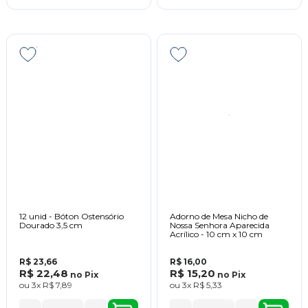
12 unid - Bóton Ostensório
Adorno de Mesa Nicho de
Dourado 3,5 cm
Nossa Senhora Aparecida
Acrílico - 10 cm x 10 cm
R$ 23,66
R$ 16,00
R$ 22,48
R$ 15,20
no
Pix
no
Pix
ou
3x
R$ 7,89
ou
3x
R$ 5,33