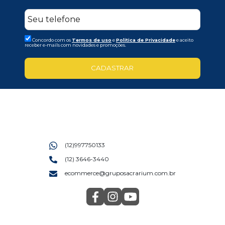
Concordo com os
Termos de uso
e
Politica de Privacidade
e aceito
receber e-mails com novidades e promoções.
CADASTRAR
(12)997750133
(12) 3646-3440
ecommerce@gruposacrarium.com.br