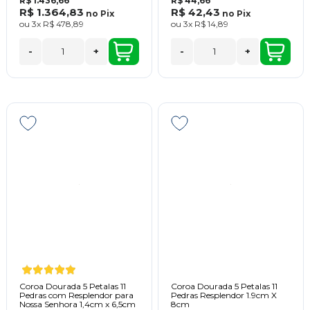
R$ 1.436,66
R$ 44,66
R$ 1.364,83
R$ 42,43
no
Pix
no
Pix
ou
3x
R$ 478,89
ou
3x
R$ 14,89
-
+
-
+
Coroa Dourada 5 Petalas 11
Coroa Dourada 5 Petalas 11
Pedras com Resplendor para
Pedras Resplendor 1.9cm X
Nossa Senhora 1,4cm x 6,5cm
8cm