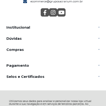
ecommerce@gruposacrarium.com.br
Institucional
Dúvidas
Compras
Pagamento
Selos e Certificados
SACRARIUM INDUSTRIA E COMERCIO DE VELAS LTDA, Rua João
Batista de Souza - 2804 - Veloso - 12582-150 - Roseira - SP
Utilizamos seus dados para analisar e personalizar nossa loja virtual
CNPJ: 05.810.412/0001-00 | © Todos os direitos reservados - Casa da Mãe
durante a sua navegação e em serviços de terceiros parceiros. Ao
Artigos Religiosos - 2026