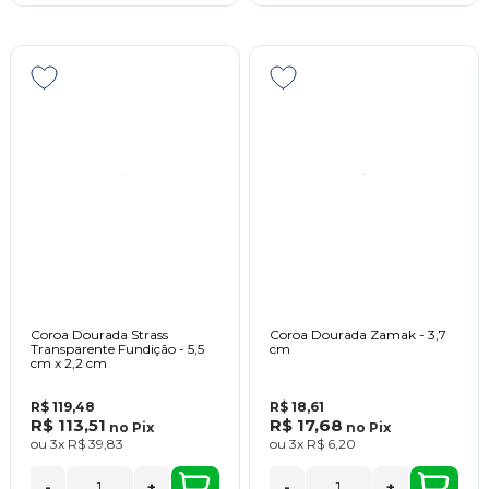
Coroa Dourada Strass
Coroa Dourada Zamak - 3,7
Transparente Fundição - 5,5
cm
cm x 2,2 cm
R$ 119,48
R$ 18,61
R$ 113,51
R$ 17,68
no
Pix
no
Pix
ou
3x
R$ 39,83
ou
3x
R$ 6,20
-
+
-
+