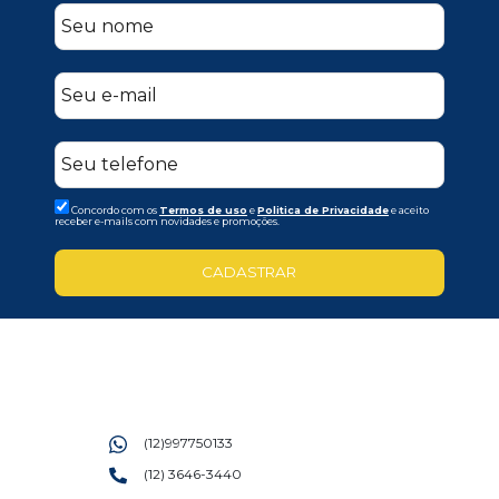
Concordo com os
Termos de uso
e
Politica de Privacidade
e aceito
receber e-mails com novidades e promoções.
CADASTRAR
(12)997750133
(12) 3646-3440