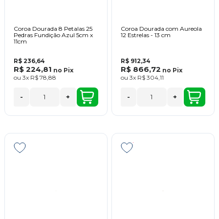
Coroa Dourada 8 Petalas 25
Coroa Dourada com Aureola
Pedras Fundição Azul 5cm x
12 Estrelas - 13 cm
11cm
R$ 236,64
R$ 912,34
R$ 224,81
R$ 866,72
no
Pix
no
Pix
ou
3x
R$ 78,88
ou
3x
R$ 304,11
-
+
-
+