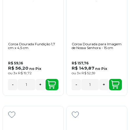
Coroa Dourada Fundição 1,7
Coroa Dourada para Imagem
cm x 4,5 cm
de Nossa Senhora - 15 cm
R$ 59,16
R$ 157,76
R$ 56,20
R$ 149,87
no
Pix
no
Pix
ou
3x
R$ 19,72
ou
3x
R$ 52,59
-
+
-
+