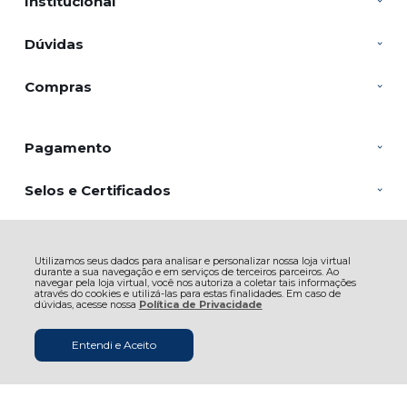
Institucional
Dúvidas
Compras
Pagamento
Selos e Certificados
Utilizamos seus dados para analisar e personalizar nossa loja virtual
SACRARIUM INDUSTRIA E COMERCIO DE VELAS LTDA, Rua João
durante a sua navegação e em serviços de terceiros parceiros. Ao
Batista de Souza - 2804 - Veloso - 12582-150 - Roseira - SP
navegar pela loja virtual, você nos autoriza a coletar tais informações
CNPJ: 05.810.412/0001-00 | © Todos os direitos reservados - Casa da Mãe
através do cookies e utilizá-las para estas finalidades. Em caso de
Artigos Religiosos - 2026
dúvidas, acesse nossa
Política de Privacidade
Entendi e Aceito