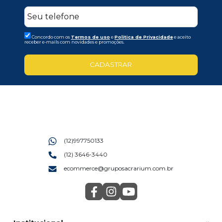
Concordo com os
Termos de uso
e
Politica de Privacidade
e aceito
receber e-mails com novidades e promoções.
CADASTRAR
(12)997750133
(12) 3646-3440
ecommerce@gruposacrarium.com.br