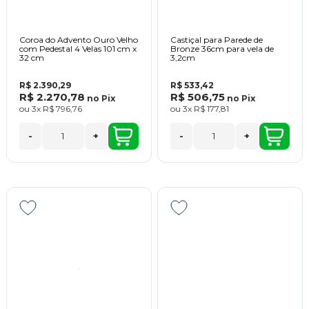
Coroa do Advento Ouro Velho
Castiçal para Parede de
com Pedestal 4 Velas 101 cm x
Bronze 36cm para vela de
32 cm
3,2cm
R$ 2.390,29
R$ 533,42
R$ 2.270,78
R$ 506,75
no
Pix
no
Pix
ou
3x
R$ 796,76
ou
3x
R$ 177,81
-
+
-
+