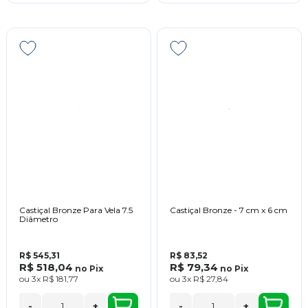
Castiçal Bronze Para Vela 7.5
Castiçal Bronze - 7 cm x 6 cm
Diâmetro
R$ 545,31
R$ 83,52
R$ 518,04
R$ 79,34
no
Pix
no
Pix
ou
3x
R$ 181,77
ou
3x
R$ 27,84
-
+
-
+