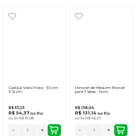
Castiçal Vidro Prata - 30 cm
Minorah de Mesa em Bronze
X 12 cm
para 7 Velas - 14cm
R$ 57,23
R$ 138,04
R$ 54,37
R$ 131,14
no
Pix
no
Pix
ou
3x
R$ 19,08
ou
3x
R$ 46,01
-
+
-
+