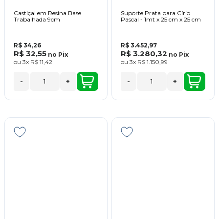
Castiçal em Resina Base
Suporte Prata para Círio
Trabalhada 9cm
Pascal - 1mt x 25 cm x 25 cm
R$ 34,26
R$ 3.452,97
R$ 32,55
R$ 3.280,32
no
Pix
no
Pix
ou
3x
R$ 11,42
ou
3x
R$ 1.150,99
-
+
-
+