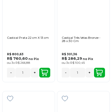
Castical Prata 22 cm X 13 cm
Castiçal Três Velas Bronze -
28 x 30 Cm
R$ 800,63
R$ 301,36
R$ 760,60
R$ 286,29
no
Pix
no
Pix
ou
3x
R$ 266,88
ou
3x
R$ 100,45
-
+
-
+