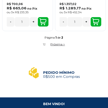
R$ 700,06
R$ 1.357,02
R$ 665,06
R$ 1.289,17
no
Pix
no
Pix
ou
3x
R$ 233,35
ou
3x
R$ 452,34
-
+
-
+
Página
1
de
2
1
2
Próxima >
PEDIDO MÍNIMO
R$500 em Compras
BEM VINDO!