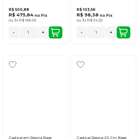
R$ 500,88
R$ 103,56
R$ 475,84
R$ 98,38
no
Pix
no
Pix
ou
3x
R$ 166,96
ou
3x
R$ 34,52
-
+
-
+
Castiçal em Resina Base
Castical Resina 20 Cm Base