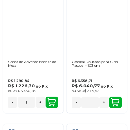
Coroa do Advento Bronze de
Castiçal Dourado para Círio
Mesa
Pascoal - 103 cm
R$ 1.290,84
R$ 6.358,71
R$ 1.226,30
R$ 6.040,77
no
Pix
no
Pix
ou
3x
R$ 430,28
ou
3x
R$ 2.119,57
-
+
-
+