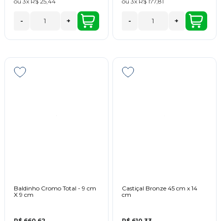
ou
3x
R$ 25,44
ou
3x
R$ 177,81
-
+
-
+
Baldinho Cromo Total - 9 cm
Castiçal Bronze 45 cm x 14
X 9 cm
cm
R$ 660,62
R$ 610,33