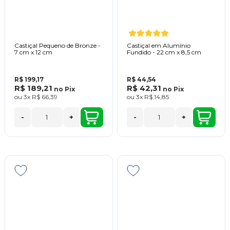
Castiçal Pequeno de Bronze -
Castiçal em Alumínio
7 cm x 12 cm
Fundido - 22 cm x 8,5 cm
R$ 199,17
R$ 44,54
R$ 189,21
R$ 42,31
no
Pix
no
Pix
ou
3x
R$ 66,39
ou
3x
R$ 14,85
-
+
-
+