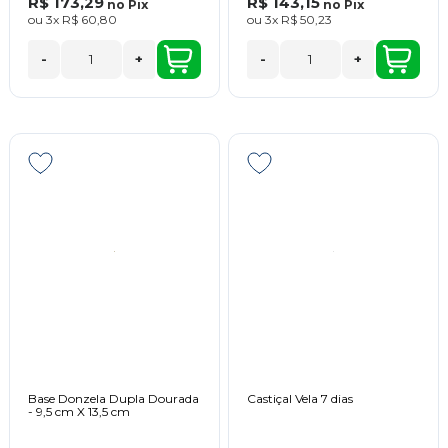
R$ 173,29
R$ 143,15
no
Pix
no
Pix
ou
3x
R$ 60,80
ou
3x
R$ 50,23
-
+
-
+
Base Donzela Dupla Dourada
Castiçal Vela 7 dias
- 9,5 cm X 13,5 cm