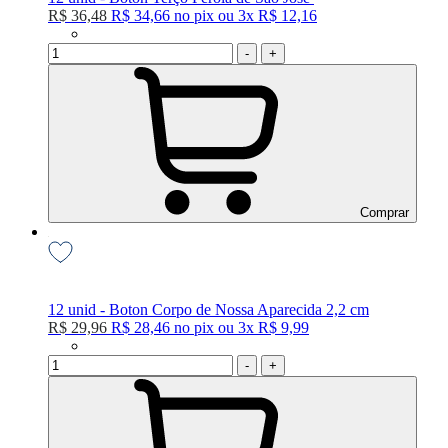
R$ 36,48
R$ 34,66
no
pix
ou
3x
R$ 12,16
-
+
Comprar
12 unid - Boton Corpo de Nossa Aparecida 2,2 cm
R$ 29,96
R$ 28,46
no
pix
ou
3x
R$ 9,99
-
+