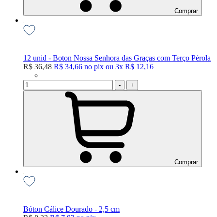
Comprar
12 unid - Boton Nossa Senhora das Graças com Terço Pérola
R$ 36,48
R$ 34,66
no
pix
ou
3x
R$ 12,16
-
+
Comprar
Bóton Cálice Dourado - 2,5 cm