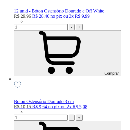
12 unid - Bóton Ostensório Dourado e Off White
R$ 29,96
R$ 28,46
no
pix
ou
3x
R$ 9,99
-
+
Comprar
Boton Ostensório Dourado 3 cm
R$ 10,15
R$ 9,64
no
pix
ou
2x
R$ 5,08
-
+