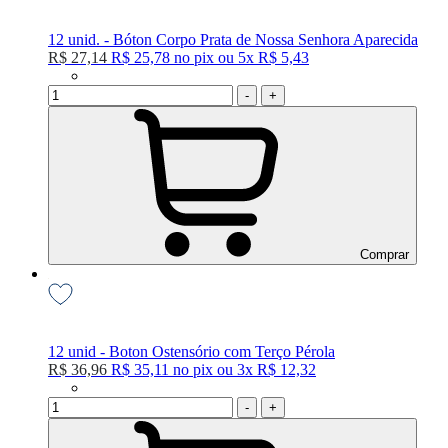
12 unid. - Bóton Corpo Prata de Nossa Senhora Aparecida
R$ 27,14
R$ 25,78
no
pix
ou
5x
R$ 5,43
-
+
Comprar
12 unid - Boton Ostensório com Terço Pérola
R$ 36,96
R$ 35,11
no
pix
ou
3x
R$ 12,32
-
+