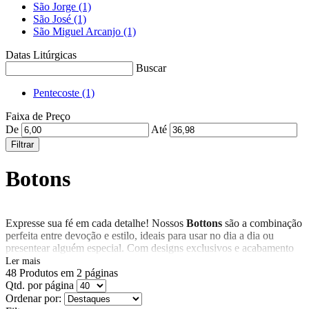
São Jorge
(1)
São José
(1)
São Miguel Arcanjo
(1)
Datas Litúrgicas
Buscar
Pentecoste
(1)
Faixa de Preço
De
Até
Filtrar
Botons
Expresse sua fé em cada detalhe! Nossos
Bottons
são a combinação
perfeita entre devoção e estilo, ideais para usar no dia a dia ou
presentear alguém especial. Com designs exclusivos e acabamento
de qualidade, são acessórios perfeitos para bolsas, roupas e itens
Ler mais
religiosos.
48
Produtos em
2
páginas
Variedade de Modelos | Perfeitos para Devoção e Identidade
Qtd. por página
Religiosa | Ótimos para Presentear | Ideal para Revenda
Ordenar por: