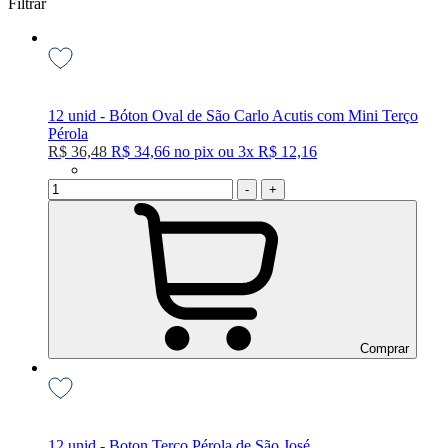
Filtrar
12 unid - Bóton Oval de São Carlo Acutis com Mini Terço
Pérola
R$ 36,48
R$ 34,66
no
pix
ou
3x
R$ 12,16
-
+
Comprar
12 unid - Boton Terço Pérola de São José