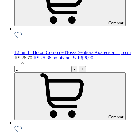
Comprar
12 unid - Boton Corpo de Nossa Senhora Aparecida - 1,5 cm
R$ 26,70
R$ 25,36
no
pix
ou
3x
R$ 8,90
-
+
Comprar