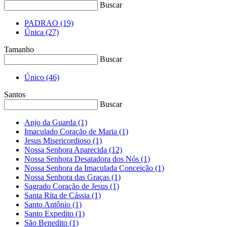
Buscar
PADRAO
(19)
Única
(27)
Tamanho
Buscar
Único
(46)
Santos
Buscar
Anjo da Guarda
(1)
Imaculado Coração de Maria
(1)
Jesus Misericordioso
(1)
Nossa Senhora Aparecida
(12)
Nossa Senhora Desatadora dos Nós
(1)
Nossa Senhora da Imaculada Conceição
(1)
Nossa Senhora das Graças
(1)
Sagrado Coração de Jesus
(1)
Santa Rita de Cássia
(1)
Santo Antônio
(1)
Santo Expedito
(1)
São Benedito
(1)