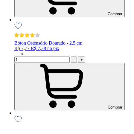
Comprar
Bóton Ostensório Dourado - 2,5 cm
R$ 7,77
R$ 7,38
no
pix
-
+
Comprar