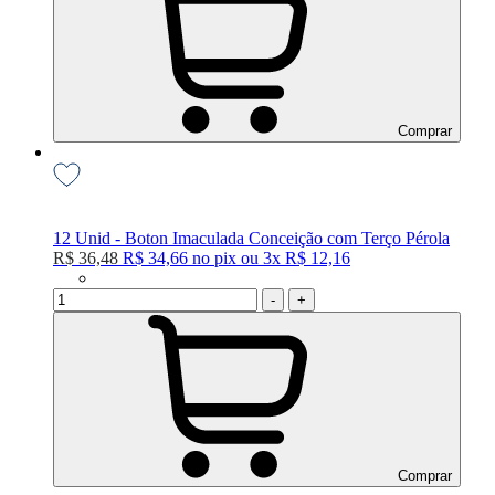
Comprar
12 Unid - Boton Imaculada Conceição com Terço Pérola
R$ 36,48
R$ 34,66
no
pix
ou
3x
R$ 12,16
-
+
Comprar