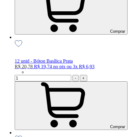
Comprar
12 unid - Bóton Basílica Prata
R$ 20,78
R$ 19,74
no
pix
ou
3x
R$ 6,93
-
+
Comprar