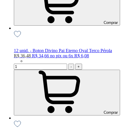
Comprar
12 unid. - Boton Divino Pai Eterno Oval Terco Pérola
R$ 36,48
R$ 34,66
no
pix
ou
6x
R$ 6,08
-
+
Comprar