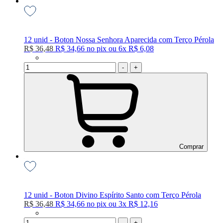
12 unid - Boton Nossa Senhora Aparecida com Terço Pérola
R$ 36,48
R$ 34,66
no
pix
ou
6x
R$ 6,08
-
+
Comprar
12 unid - Boton Divino Espírito Santo com Terço Pérola
R$ 36,48
R$ 34,66
no
pix
ou
3x
R$ 12,16
-
+