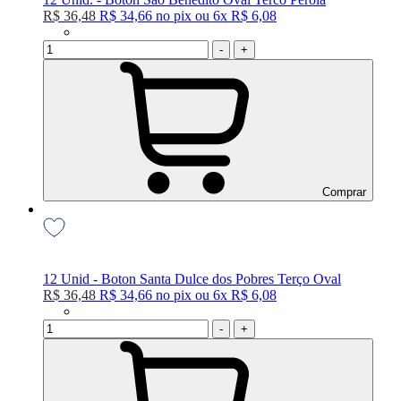
R$ 36,48
R$ 34,66
no
pix
ou
6x
R$ 6,08
-
+
Comprar
12 Unid - Boton Santa Dulce dos Pobres Terço Oval
R$ 36,48
R$ 34,66
no
pix
ou
6x
R$ 6,08
-
+