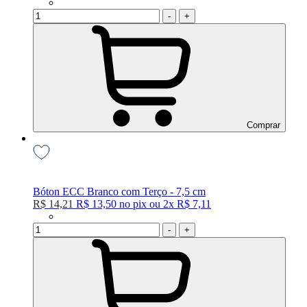
-
+
Comprar
Bóton ECC Branco com Terço - 7,5 cm
R$ 14,21
R$ 13,50
no
pix
ou
2x
R$ 7,11
-
+