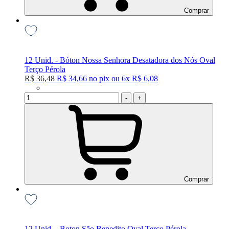
Comprar
12 Unid. - Bóton Nossa Senhora Desatadora dos Nós Oval
Terço Pérola
R$ 36,48
R$ 34,66
no
pix
ou
6x
R$ 6,08
-
+
Comprar
12 Unid. - Boton São Benedito Oval Terco Pérola