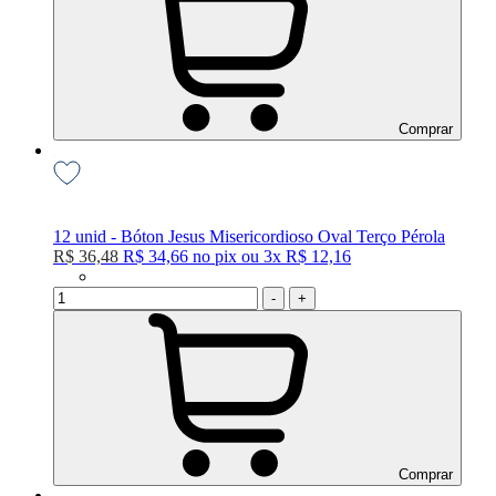
Comprar
12 unid - Bóton Jesus Misericordioso Oval Terço Pérola
R$ 36,48
R$ 34,66
no
pix
ou
3x
R$ 12,16
-
+
Comprar