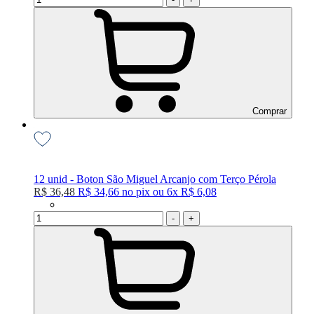
Comprar
12 unid - Boton São Miguel Arcanjo com Terço Pérola
R$ 36,48
R$ 34,66
no
pix
ou
6x
R$ 6,08
-
+