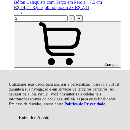
Bóton Catequista com Terço em Pérola - 7,5 cm
R$ 14,21
R$ 13,50
no
pix
ou
2x
R$ 7,11
-
+
Comprar
Utilizamos seus dados para analisar e personalizar nossa loja virtual
durante a sua navegação e em serviços de terceiros parceiros. Ao
Boton Ostensório Dourado - G - 6,5cm
navegar pela loja virtual, você nos autoriza a coletar tais
R$ 6,00
R$ 5,70
no
pix
informações através do cookies e utilizá-las para estas finalidades.
Em caso de dúvidas, acesse nossa
Política de Privacidade
-
+
Entendi e Aceito