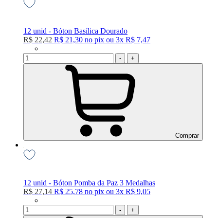
12 unid - Bóton Basílica Dourado
R$ 22,42
R$ 21,30
no
pix
ou
3x
R$ 7,47
-
+
Comprar
12 unid - Bóton Pomba da Paz 3 Medalhas
R$ 27,14
R$ 25,78
no
pix
ou
3x
R$ 9,05
-
+