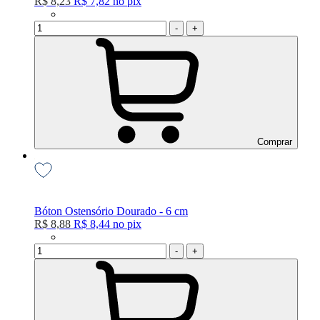
R$ 8,23
R$ 7,82
no
pix
-
+
Comprar
Bóton Ostensório Dourado - 6 cm
R$ 8,88
R$ 8,44
no
pix
-
+