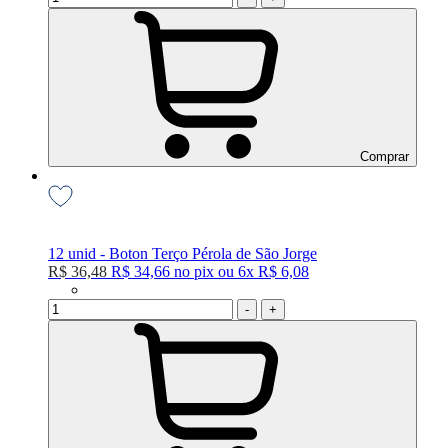
Comprar
12 unid - Boton Terço Pérola de São Jorge
R$ 36,48
R$ 34,66
no
pix
ou
6x
R$ 6,08
-
+