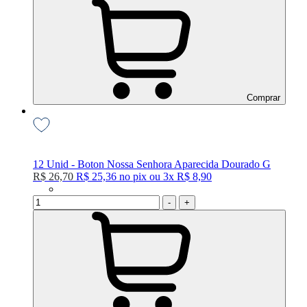
Comprar
12 Unid - Boton Nossa Senhora Aparecida Dourado G
R$ 26,70
R$ 25,36
no
pix
ou
3x
R$ 8,90
-
+