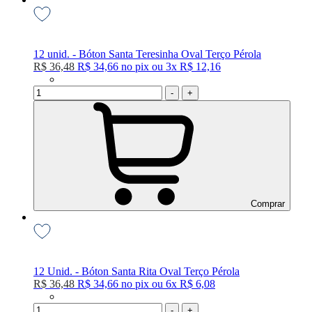
12 unid. - Bóton Santa Teresinha Oval Terço Pérola
R$ 36,48
R$ 34,66
no
pix
ou
3x
R$ 12,16
-
+
Comprar
12 Unid. - Bóton Santa Rita Oval Terço Pérola
R$ 36,48
R$ 34,66
no
pix
ou
6x
R$ 6,08
-
+