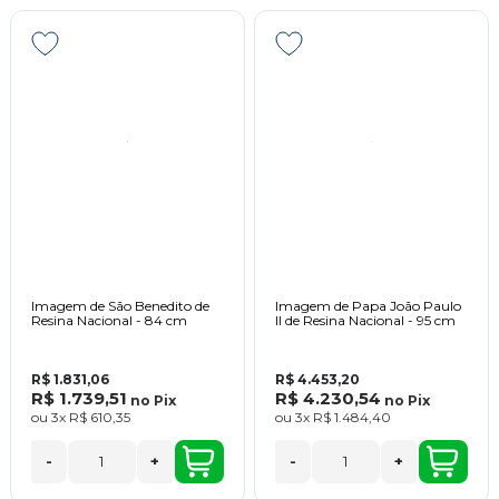
Imagem de São Benedito de
Imagem de Papa João Paulo
Resina Nacional - 84 cm
II de Resina Nacional - 95 cm
R$ 1.831,06
R$ 4.453,20
R$ 1.739,51
R$ 4.230,54
no
Pix
no
Pix
ou
3x
R$ 610,35
ou
3x
R$ 1.484,40
-
+
-
+