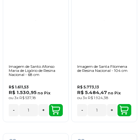
Imagem de Santo Afonso
Imagem de Santa Filomena
Maria de Ligório de Resina
de Resina Nacional - 104 cm
Nacional - 68 cm
R$ 1.611,53
R$ 5.773,13
R$ 1.530,95
R$ 5.484,47
no
Pix
no
Pix
ou
3x
R$ 537,18
ou
3x
R$ 1.924,38
-
+
-
+