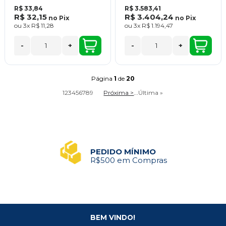
R$ 33,84
R$ 3.583,41
R$ 32,15
R$ 3.404,24
no
Pix
no
Pix
ou
3x
R$ 11,28
ou
3x
R$ 1.194,47
-
+
-
+
Página
1
de
20
1
2
3
4
5
6
7
8
9
Próxima >
...
Última »
PEDIDO MÍNIMO
R$500 em Compras
BEM VINDO!