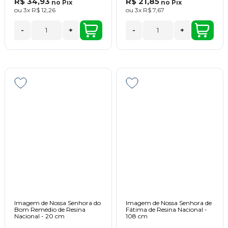
R$ 34,93
R$ 21,85
no
Pix
no
Pix
ou
3x
R$ 12,26
ou
3x
R$ 7,67
-
+
-
+
Imagem de Nossa Senhora do
Imagem de Nossa Senhora de
Bom Remédio de Resina
Fátima de Resina Nacional -
Nacional - 20 cm
108 cm