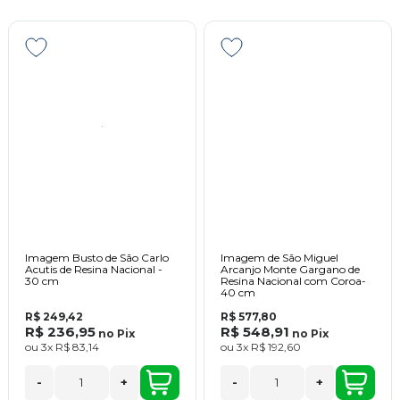
Imagem Busto de São Carlo
Imagem de São Miguel
Acutis de Resina Nacional -
Arcanjo Monte Gargano de
30 cm
Resina Nacional com Coroa-
40 cm
R$ 249,42
R$ 577,80
R$ 236,95
R$ 548,91
no
Pix
no
Pix
ou
3x
R$ 83,14
ou
3x
R$ 192,60
-
+
-
+