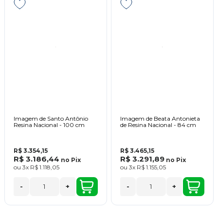
Imagem de Santo Antônio
Imagem de Beata Antonieta
Resina Nacional - 100 cm
de Resina Nacional - 84 cm
R$ 3.354,15
R$ 3.465,15
R$ 3.186,44
R$ 3.291,89
no
Pix
no
Pix
ou
3x
R$ 1.118,05
ou
3x
R$ 1.155,05
-
+
-
+