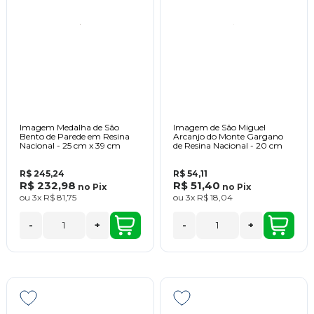
Imagem Medalha de São
Imagem de São Miguel
Bento de Parede em Resina
Arcanjo do Monte Gargano
Nacional - 25 cm x 39 cm
de Resina Nacional - 20 cm
R$ 245,24
R$ 54,11
R$ 232,98
R$ 51,40
no
Pix
no
Pix
ou
3x
R$ 81,75
ou
3x
R$ 18,04
-
+
-
+