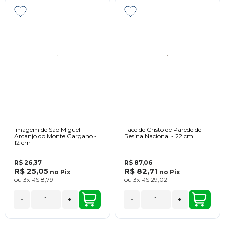
Imagem de São Miguel
Face de Cristo de Parede de
Arcanjo do Monte Gargano -
Resina Nacional - 22 cm
12 cm
R$ 26,37
R$ 87,06
R$ 25,05
R$ 82,71
no
Pix
no
Pix
ou
3x
R$ 8,79
ou
3x
R$ 29,02
-
+
-
+