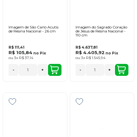
Imagem de São Carlo Acutis
Imagem do Sagrado Coração
de Resina Nacional - 26 cm
de Jesus de Resina Nacional -
110 cm
R$ 111,41
R$ 4.637,81
R$ 105,84
R$ 4.405,92
no
Pix
no
Pix
ou
3x
R$ 37,14
ou
3x
R$ 1.545,94
-
+
-
+