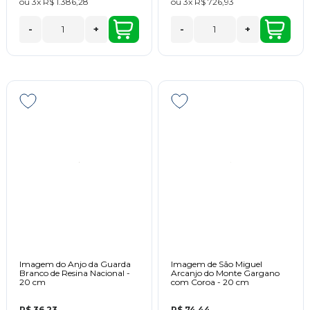
ou
3x
R$ 1.386,28
ou
3x
R$ 726,93
-
+
-
+
Imagem do Anjo da Guarda
Imagem de São Miguel
Branco de Resina Nacional -
Arcanjo do Monte Gargano
20 cm
com Coroa - 20 cm
R$ 36,23
R$ 74,44