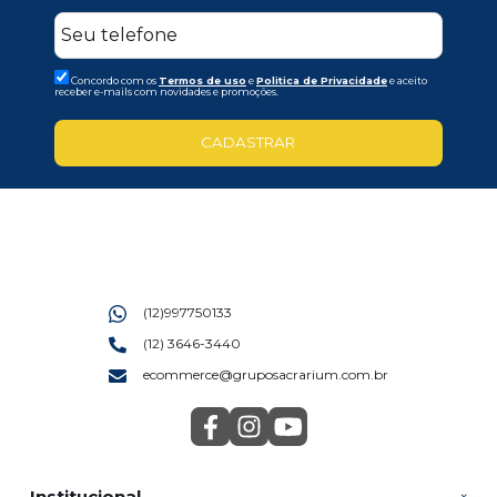
Concordo com os
Termos de uso
e
Politica de Privacidade
e aceito
receber e-mails com novidades e promoções.
CADASTRAR
(12)997750133
(12) 3646-3440
ecommerce@gruposacrarium.com.br
Institucional