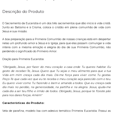
Descrição do Produto
O Sacramento da Eucaristia é um dos três sacramentos que dão início à vida cristã.
Junto ao Batismo e à Crisma, coloca o cristão em plena comunhão de vida com
Jesus e sua missão.
A boa preparação para a Primeira Comunhão de nossas crianças está em despertar
nelas um profundo amor a Jesus e à Igreja, para que elas possam comungar a vida
inteira com a mesma emoção e alegria do dia de sua Primeira Comunhão, não
perdendo o significado do Primeiro Amor.
Oração para Primeira Eucaristia:
"Obrigado, Jesus, por fazer do meu coração a casa onde Tu queres habitar. Eu
gosto de receber-Te, Jesus. Quero que Tu sejas o meu alimento para que a tua
Vida em mim cresça cada dia mais. Dá-me força para viver como Tu gostas.
Peço-Te que cada vez que eu te receba o meu coração seja parecido com o teu.
Eu quero viver como Tu: fazendo o bem e amando a todos. Que eu cresça cada
dia mais no perdão, na generosidade, na partilha e na alegria. Jesus, ajuda-me
cada dia a ser teu filho e irmão de todos. Obrigado, Jesus, porque te fizeste pão
para nos dares forças. Amém"
Características do Produto:
Vela de parafina, modelo lisa com adesivo temático Primeira Eucaristia. Possui as