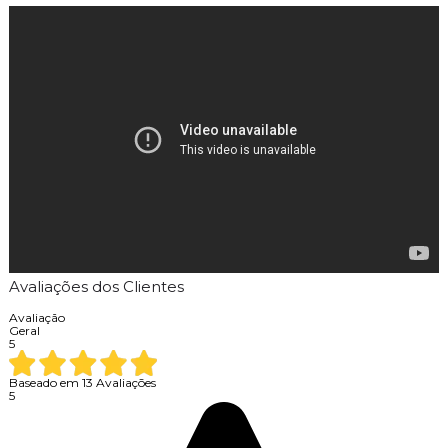
Avaliações dos Clientes
Avaliação
Geral
5
Baseado em
13
Avaliações
5