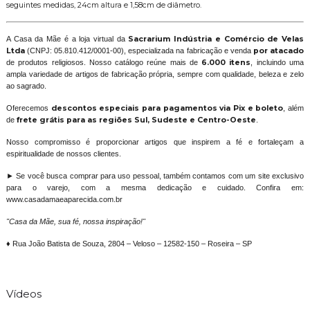
seguintes medidas, 24cm altura e 1,58cm de diâmetro.
A Casa da Mãe é a loja virtual da
Sacrarium Indústria e Comércio de Velas
Ltda
(CNPJ: 05.810.412/0001-00), especializada na fabricação e venda
por atacado
de produtos religiosos. Nosso catálogo reúne mais de
6.000 itens
, incluindo uma
ampla variedade de artigos de fabricação própria, sempre com qualidade, beleza e zelo
ao sagrado.
Oferecemos
descontos especiais para pagamentos via Pix e boleto
, além
de
frete grátis para as regiões Sul, Sudeste e Centro-Oeste
.
Nosso compromisso é proporcionar artigos que inspirem a fé e fortaleçam a
espiritualidade de nossos clientes.
► Se você busca comprar para uso pessoal, também contamos com um site exclusivo
para o varejo, com a mesma dedicação e cuidado. Confira em:
www.casadamaeaparecida.com.br
"Casa da Mãe, sua fé, nossa inspiração!"
♦ Rua João Batista de Souza, 2804 – Veloso – 12582-150 – Roseira – SP
Vídeos