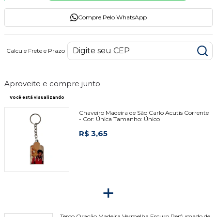
Compre Pelo WhatsApp
Calcule Frete e Prazo
Aproveite e compre junto
Você está visualizando
Chaveiro Madeira de São Carlo Acutis Corrente
-
Cor:
Única
Tamanho:
Único
R$ 3,65
+
Terço Oração Madeira Vermelha Escuro Perfumado de