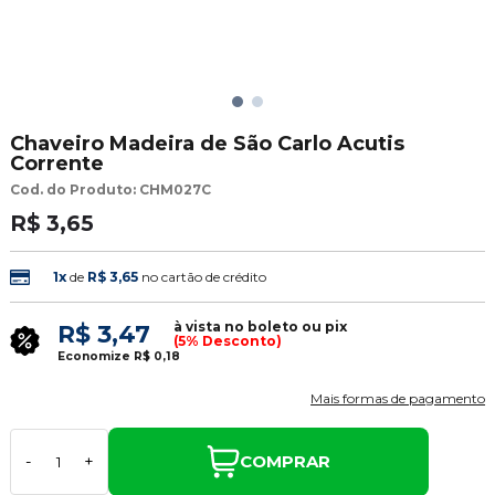
Chaveiro Madeira de São Carlo Acutis
Corrente
Cod. do Produto: CHM027C
R$ 3,65
1x
de
R$ 3,65
no cartão de crédito
à vista no boleto ou pix
R$ 3,47
(5% Desconto)
Economize
R$ 0,18
Mais formas de pagamento
COMPRAR
-
+