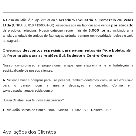
A Casa da Mãe é a loja virtual da
Sacrarium Indústria e Comércio de Velas
Ltda
(CNPJ: 05.810.412/0001-00), especializada na fabricação e venda
por atacado
de produtos religiosos. Nosso catálogo reúne mais de
6.000 itens
, incluindo uma
ampla variedade de artigos de fabricação própria, sempre com qualidade, beleza e zelo
ao sagrado.
Oferecemos
descontos especiais para pagamentos via Pix e boleto
, além
de
frete grátis para as regiões Sul, Sudeste e Centro-Oeste
.
Nosso compromisso é proporcionar artigos que inspirem a fé e fortaleçam a
espiritualidade de nossos clientes.
► Se você busca comprar para uso pessoal, também contamos com um site exclusivo
para o varejo, com a mesma dedicação e cuidado. Confira em:
www.casadamaeaparecida.com.br
"Casa da Mãe, sua fé, nossa inspiração!"
♦ Rua João Batista de Souza, 2804 – Veloso – 12582-150 – Roseira – SP
Avaliações dos Clientes