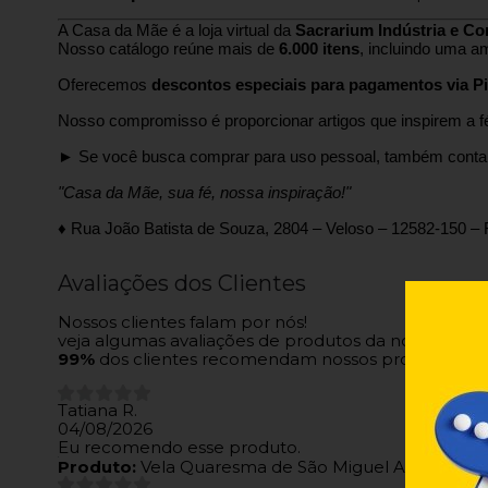
A Casa da Mãe é a loja virtual da
Sacrarium Indústria e Co
Nosso catálogo reúne mais de
6.000 itens
, incluindo uma a
Oferecemos
descontos especiais para pagamentos via Pi
Nosso compromisso é proporcionar artigos que inspirem a fé 
► Se você busca comprar para uso pessoal, também conta
"Casa da Mãe, sua fé, nossa inspiração!"
♦ Rua João Batista de Souza, 2804 – Veloso – 12582-150 – 
Avaliações dos Clientes
Nossos clientes falam por nós!
veja algumas avaliações de produtos da nossa loja.
99%
dos clientes recomendam nossos produtos
Tatiana R.
04/08/2026
Eu recomendo esse produto.
Produto:
Vela Quaresma de São Miguel Arcanjo cai