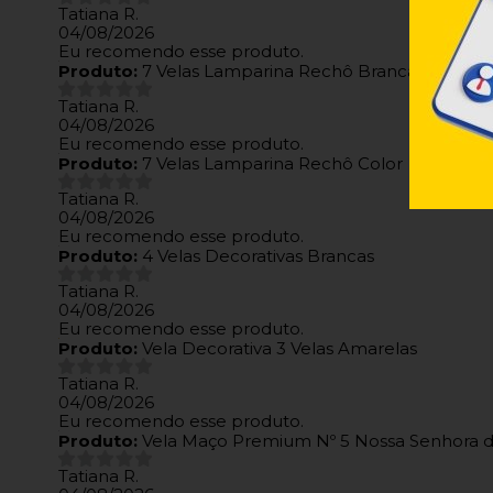
Tatiana R.
04/08/2026
Eu recomendo esse produto.
Produto:
7 Velas Lamparina Rechô Branca
Tatiana R.
04/08/2026
Eu recomendo esse produto.
Produto:
7 Velas Lamparina Rechô Color
Tatiana R.
04/08/2026
Eu recomendo esse produto.
Produto:
4 Velas Decorativas Brancas
Tatiana R.
04/08/2026
Eu recomendo esse produto.
Produto:
Vela Decorativa 3 Velas Amarelas
Tatiana R.
04/08/2026
Eu recomendo esse produto.
Produto:
Vela Maço Premium Nº 5 Nossa Senhora 
Tatiana R.