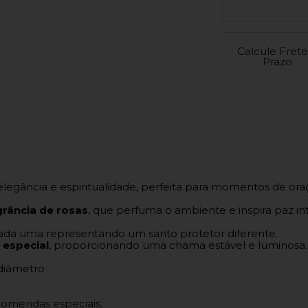
Calcule Frete
Prazo
egância e espiritualidade, perfeita para momentos de or
rância de rosas
, que perfuma o ambiente e inspira paz int
cada uma representando um santo protetor diferente.
 especial
, proporcionando uma chama estável e luminosa.
 diâmetro
omendas especiais.