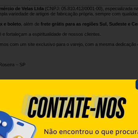
mércio de Velas Ltda
(CNPJ: 05.810.412/0001-00), especializada n
mpla variedade de artigos de fabricação própria, sempre com qualidad
x e boleto
, além de
frete grátis para as regiões Sul, Sudeste e C
e fortaleçam a espiritualidade de nossos clientes.
mos com um site exclusivo para o varejo, com a mesma dedicação
Roseira – SP
xa com 40 velas e Folheto com Oração