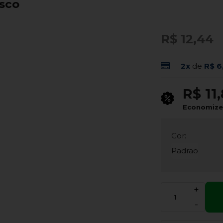
isco
R$ 12,44
2x
de
R$ 6
R$ 11
Economiz
Cor:
Padrao
+
-