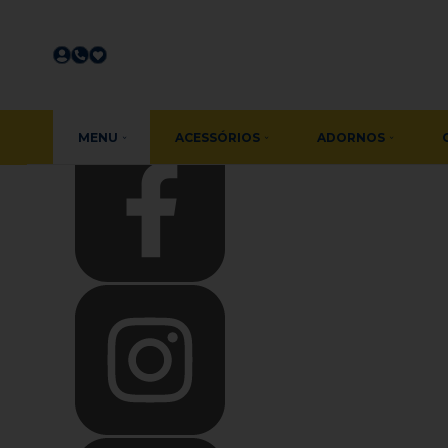
Olá Visitante!
Acesse sua conta e pedidos
Página Inicial
Quem Somos
Como Comprar
Fale Conosco
Favoritos
MENU
ACESSÓRIOS
ADORNOS