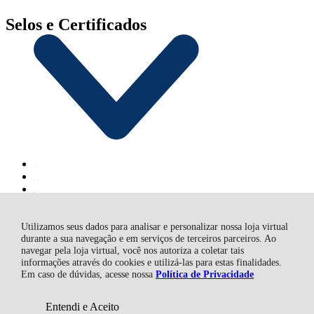
Selos e Certificados
Utilizamos seus dados para analisar e personalizar nossa loja virtual
durante a sua navegação e em serviços de terceiros parceiros. Ao
navegar pela loja virtual, você nos autoriza a coletar tais
SACRARIUM INDUSTRIA E COMERCIO DE VELAS LTDA,
informações através do cookies e utilizá-las para estas finalidades.
Rua João Batista de Souza - 2804 - Veloso - 12582-150 - Roseira -
Em caso de dúvidas, acesse nossa
Política de Privacidade
SP
CNPJ: 05.810.412/0001-00 | © Todos os direitos reservados - Casa
da Mãe Artigos Religiosos - 2026
Entendi e Aceito
R$ 3,36
COMPRAR