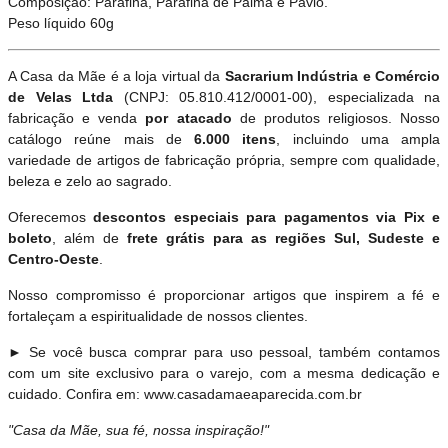
Composição: Parafina, Parafina de Palma e Pavio.
Peso líquido 60g
A Casa da Mãe é a loja virtual da
Sacrarium Indústria e Comércio
de Velas Ltda
(CNPJ: 05.810.412/0001-00), especializada na
fabricação e venda
por atacado
de produtos religiosos. Nosso
catálogo reúne mais de
6.000 itens
, incluindo uma ampla
variedade de artigos de fabricação própria, sempre com qualidade,
beleza e zelo ao sagrado.
Oferecemos
descontos especiais para pagamentos via Pix e
boleto
, além de
frete grátis para as regiões Sul, Sudeste e
Centro-Oeste
.
Nosso compromisso é proporcionar artigos que inspirem a fé e
fortaleçam a espiritualidade de nossos clientes.
► Se você busca comprar para uso pessoal, também contamos
com um site exclusivo para o varejo, com a mesma dedicação e
cuidado. Confira em: www.casadamaeaparecida.com.br
"Casa da Mãe, sua fé, nossa inspiração!"