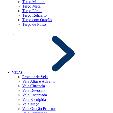
Terço Madeira
Terço Metal
Terço Pérola
Terço Relicário
Terço com Oração
Terço de Pulso
VELAS
Protetor de Vela
Vela Altar e Advento
Vela Citronela
Vela Devoção
Vela Encantada
Vela Esculpida
Vela Maço
Vela Oração Protetor