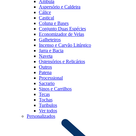
Âmbula
Aspersório e Caldeira
Cálice
Castiçal
Coluna e Bases
Conjunto Duas Espécies
Economizador de Velas
Galheteiros
Incenso e Carvão Litúrgico
Jarra e Bacia
Naveta
Ostensórios e Relicários
Outros
Patena
Processional
Sacrario
Sinos e Carrilhos
Tecas
Tochas
Turibulos
Ver todos
Personalizados