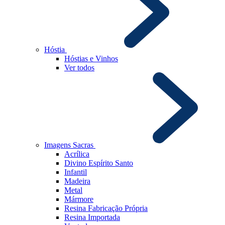
Hóstia
Hóstias e Vinhos
Ver todos
Imagens Sacras
Acrílica
Divino Espírito Santo
Infantil
Madeira
Metal
Mármore
Resina Fabricação Própria
Resina Importada