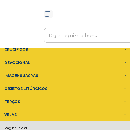
Olá Visitante!
Acesse sua conta e pedidos
MENU
ACESSÓRIOS
ADORNOS
CRUCIFIXOS
DEVOCIONAL
IMAGENS SACRAS
OBJETOS LITÚRGICOS
TERÇOS
VELAS
Página Inicial