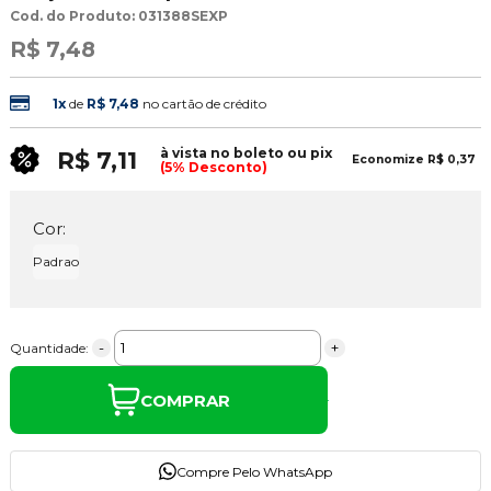
Cod. do Produto: 031388SEXP
R$ 7,48
1x
de
R$ 7,48
no cartão de crédito
à vista no boleto ou pix
R$ 7,11
Economize
R$ 0,37
(5% Desconto)
Cor:
Padrao
-
+
Quantidade:
COMPRAR
Compre Pelo WhatsApp