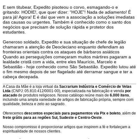
E sem titubear, Expedito pisoteou o corvo, esmagando-o e
gritando: HODIE!, que quer dizer: “HOJE”! Nada de adiamento! É
para já! Agora! E é daí que vem a associação a soluções imediatas
das causas ou urgentes. Também é conhecido como o santo dos
negócios que precisam de solução rápida e protetor dos
estudantes.
Generoso soldado, Expedito e sua situação de chefe de legião
chamaram a atenção de Deocleciano enquanto defendiam as
fronteiras orientais contra os ataques de bárbaros asiáticos
Quando as perseguições começaram muitos mártires pagaram a
lealdade cristã com a vida, entre eles Maurício, Marcelo e
Sebastião - hoje conhecido como São Sebastião. Expedito lutou até
o fim mesmo depois de ser flagelado até derramar sangue e ter a
.
cabeça decepada
A Casa da Mãe é a loja virtual da
Sacrarium Indústria e Comércio de Velas
Ltda
(CNPJ: 05.810.412/0001-00), especializada na fabricação e venda
por
atacado
de produtos religiosos. Nosso catálogo reúne mais de
6.000 itens
,
incluindo uma ampla variedade de artigos de fabricação própria, sempre com
qualidade, beleza e zelo ao sagrado.
Oferecemos
descontos especiais para pagamentos via Pix e boleto
, além de
frete grátis para as regiões Sul, Sudeste e Centro-Oeste
.
Nosso compromisso é proporcionar artigos que inspirem a fé e fortaleçam a
espiritualidade de nossos clientes.