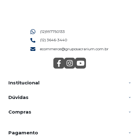
(12)997750133
(12) 3646-3440
ecommerce@gruposacrarium.com.br
Institucional
Dúvidas
Compras
Pagamento