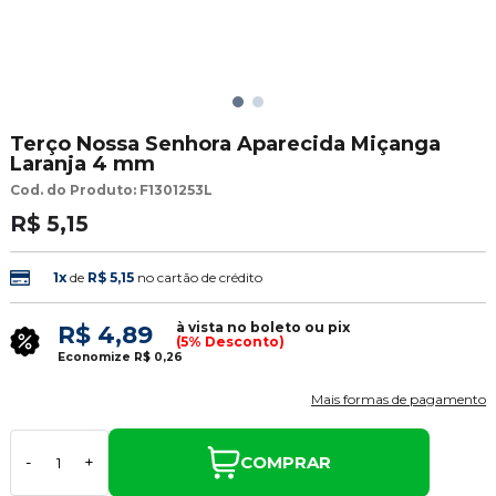
Terço Nossa Senhora Aparecida Miçanga
Laranja 4 mm
Cod. do Produto: F1301253L
R$ 5,15
1x
de
R$ 5,15
no cartão de crédito
à vista no boleto ou pix
R$ 4,89
(5% Desconto)
Economize
R$ 0,26
Mais formas de pagamento
COMPRAR
-
+