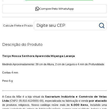
Compre Pelo WhatsApp
Calcule Frete e Prazo
Descrição do Produto
Terço Nossa Senhora Aparecida Miçanga Laranja
Medindo Aproximadamente: 39 cm de Altura, 2 cm de Largura e 4 mm de Profundidade
Contas 4 mm
Peso 5 g
A Casa da Mãe é a loja virtual da
Sacrarium Indústria e Comércio de Velas
Ltda
(CNPJ: 05.810.412/0001-00), especializada na fabricação e venda
por atacado
de produtos religiosos. Nosso catálogo reúne mais de
6.000 itens
, incluindo uma
ampla variedade de artigos de fabricação própria, sempre com qualidade, beleza e zelo