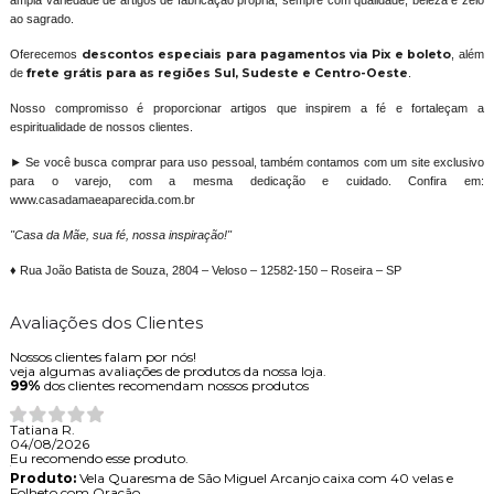
ao sagrado.
Oferecemos
descontos especiais para pagamentos via Pix e boleto
, além
de
frete grátis para as regiões Sul, Sudeste e Centro-Oeste
.
Nosso compromisso é proporcionar artigos que inspirem a fé e fortaleçam a
espiritualidade de nossos clientes.
► Se você busca comprar para uso pessoal, também contamos com um site exclusivo
para o varejo, com a mesma dedicação e cuidado. Confira em:
www.casadamaeaparecida.com.br
"Casa da Mãe, sua fé, nossa inspiração!"
♦ Rua João Batista de Souza, 2804 – Veloso – 12582-150 – Roseira – SP
Avaliações dos Clientes
Nossos clientes falam por nós!
veja algumas avaliações de produtos da nossa loja.
99%
dos clientes recomendam nossos produtos
Tatiana R.
04/08/2026
Eu recomendo esse produto.
Produto:
Vela Quaresma de São Miguel Arcanjo caixa com 40 velas e
Folheto com Oração