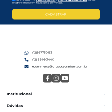
Concordo com os
Termos de uso
e
Politica de Privacidade
e aceito
receber e-mails com novidades e promoções.
CADASTRAR
(12)997750133
(12) 3646-3440
ecommerce@gruposacrarium.com.br
Institucional
Dúvidas