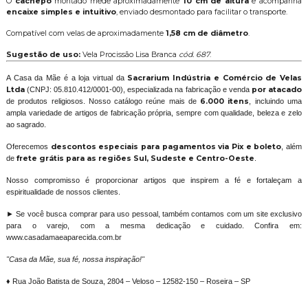
O
cachepô
montado mede aproximadamente
10 cm de altura
e acompanha
encaixe simples e intuitivo
, enviado desmontado para facilitar o transporte.
Compatível com velas de aproximadamente
1,58 cm de diâmetro
.
Sugestão de uso:
Vela Procissão Lisa Branca
cód. 687
.
A Casa da Mãe é a loja virtual da
Sacrarium Indústria e Comércio de Velas
Ltda
(CNPJ: 05.810.412/0001-00), especializada na fabricação e venda
por atacado
de produtos religiosos. Nosso catálogo reúne mais de
6.000 itens
, incluindo uma
ampla variedade de artigos de fabricação própria, sempre com qualidade, beleza e zelo
ao sagrado.
Oferecemos
descontos especiais para pagamentos via Pix e boleto
, além
de
frete grátis para as regiões Sul, Sudeste e Centro-Oeste
.
Nosso compromisso é proporcionar artigos que inspirem a fé e fortaleçam a
espiritualidade de nossos clientes.
► Se você busca comprar para uso pessoal, também contamos com um site exclusivo
para o varejo, com a mesma dedicação e cuidado. Confira em:
www.casadamaeaparecida.com.br
"Casa da Mãe, sua fé, nossa inspiração!"
♦ Rua João Batista de Souza, 2804 – Veloso – 12582-150 – Roseira – SP