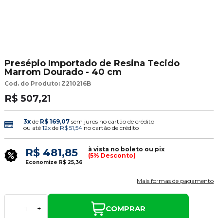
Presépio Importado de Resina Tecido
Marrom Dourado - 40 cm
Cod. do Produto: Z210216B
R$ 507,21
3x
de
R$ 169,07
sem juros no cartão de crédito
ou até
12x
de
R$ 51,54
no cartão de crédito
à vista no boleto ou pix
R$ 481,85
(5% Desconto)
Economize
R$ 25,36
Mais formas de pagamento
COMPRAR
-
+