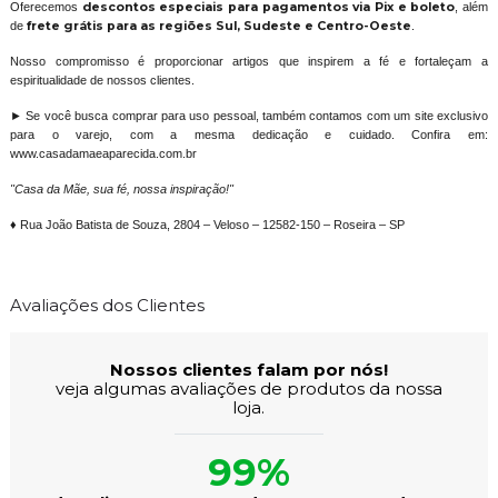
Oferecemos
descontos especiais para pagamentos via Pix e boleto
, além
de
frete grátis para as regiões Sul, Sudeste e Centro-Oeste
.
Nosso compromisso é proporcionar artigos que inspirem a fé e fortaleçam a
espiritualidade de nossos clientes.
► Se você busca comprar para uso pessoal, também contamos com um site exclusivo
para o varejo, com a mesma dedicação e cuidado. Confira em:
www.casadamaeaparecida.com.br
"Casa da Mãe, sua fé, nossa inspiração!"
♦ Rua João Batista de Souza, 2804 – Veloso – 12582-150 – Roseira – SP
Avaliações dos Clientes
Nossos clientes falam por nós!
veja algumas avaliações de produtos da nossa
loja.
99%