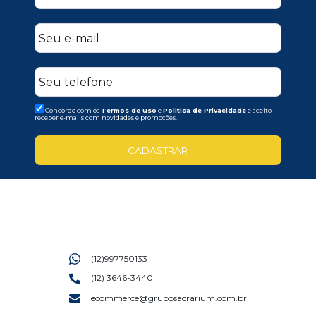
Concordo com os
Termos de uso
e
Politica de Privacidade
e aceito
receber e-mails com novidades e promoções.
CADASTRAR
(12)997750133
(12) 3646-3440
ecommerce@gruposacrarium.com.br