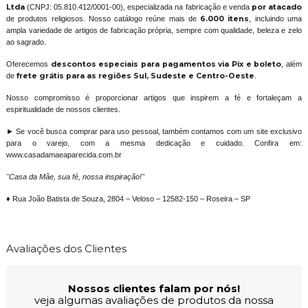
Ltda
(CNPJ: 05.810.412/0001-00), especializada na fabricação e venda
por atacado
de produtos religiosos. Nosso catálogo reúne mais de
6.000 itens
, incluindo uma
ampla variedade de artigos de fabricação própria, sempre com qualidade, beleza e zelo
ao sagrado.
Oferecemos
descontos especiais para pagamentos via Pix e boleto
, além
de
frete grátis para as regiões Sul, Sudeste e Centro-Oeste
.
Nosso compromisso é proporcionar artigos que inspirem a fé e fortaleçam a
espiritualidade de nossos clientes.
► Se você busca comprar para uso pessoal, também contamos com um site exclusivo
para o varejo, com a mesma dedicação e cuidado. Confira em:
www.casadamaeaparecida.com.br
"Casa da Mãe, sua fé, nossa inspiração!"
♦ Rua João Batista de Souza, 2804 – Veloso – 12582-150 – Roseira – SP
Avaliações dos Clientes
Nossos clientes falam por nós!
veja algumas avaliações de produtos da nossa