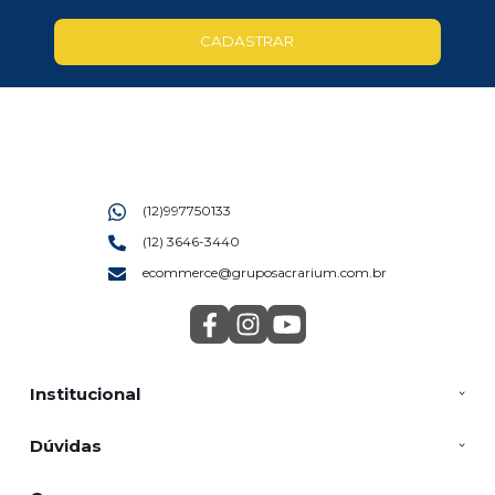
CADASTRAR
(12)997750133
(12) 3646-3440
ecommerce@gruposacrarium.com.br
Institucional
Dúvidas