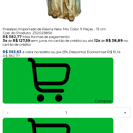
Presépio Importado de Resina New Mix Color 11 Peças - 13 cm
Cod. do Produto: Z3202385X
R$ 382,77
Mais formas de pagamento
3x
de
R$ 127,59
sem juros no cartão de crédito
ou até
12x
de
R$ 38,89
no
cartão de crédito
R$ 363,63
à vista no boleto ou pix
(5% Desconto)
Economize
R$ 19,14
R$ 382,77
Comprar
-
+