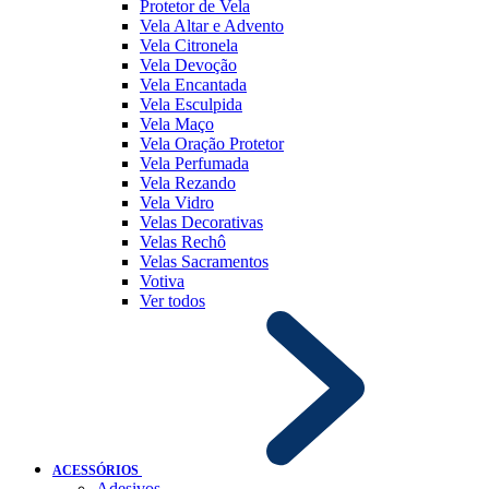
Protetor de Vela
Vela Altar e Advento
Vela Citronela
Vela Devoção
Vela Encantada
Vela Esculpida
Vela Maço
Vela Oração Protetor
Vela Perfumada
Vela Rezando
Vela Vidro
Velas Decorativas
Velas Rechô
Velas Sacramentos
Votiva
Ver todos
ACESSÓRIOS
Adesivos