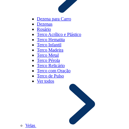
Dezena para Carro
Dezenas
Rosário
Terço Acrílico e Plástico
Terço Hematita
Terço Infantil
Terço Madeira
Terço Metal
Terço Pérola
Terço Relicário
Terço com Oração
Terço de Pulso
Ver todos
Velas