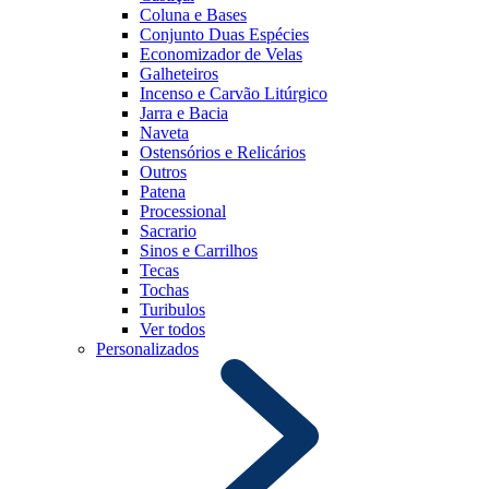
Coluna e Bases
Conjunto Duas Espécies
Economizador de Velas
Galheteiros
Incenso e Carvão Litúrgico
Jarra e Bacia
Naveta
Ostensórios e Relicários
Outros
Patena
Processional
Sacrario
Sinos e Carrilhos
Tecas
Tochas
Turibulos
Ver todos
Personalizados