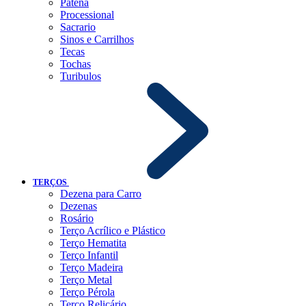
Patena
Processional
Sacrario
Sinos e Carrilhos
Tecas
Tochas
Turibulos
TERÇOS
Dezena para Carro
Dezenas
Rosário
Terço Acrílico e Plástico
Terço Hematita
Terço Infantil
Terço Madeira
Terço Metal
Terço Pérola
Terço Relicário