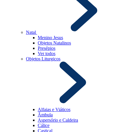
Natal
Menino Jesus
Objetos Natalinos
Presépios
Ver todos
Objetos Liturgicos
Alfaias e Viáticos
Âmbula
Aspersório e Caldeira
Cálice
Castiçal