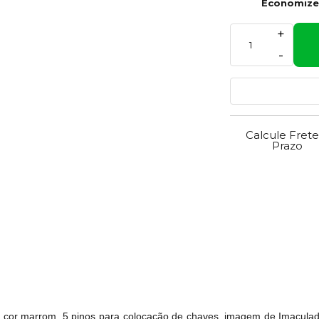
Economiz
+
-
Calcule Frete
Prazo
or marrom, 5 pinos para colocação de chaves, imagem de Imaculad