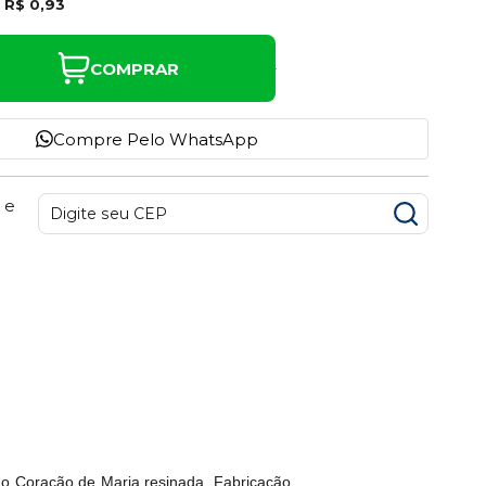
e
R$ 0,93
COMPRAR
Compre Pelo WhatsApp
 e
o Coração de Maria resinada. Fabricação