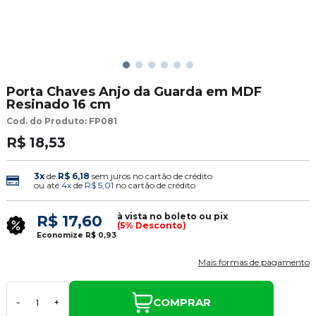
Porta Chaves Anjo da Guarda em MDF
Resinado 16 cm
Cod. do Produto: FP081
R$ 18,53
3x
de
R$ 6,18
sem juros no cartão de crédito
ou até
4x
de
R$ 5,01
no cartão de crédito
à vista no boleto ou pix
R$ 17,60
(5% Desconto)
Economize
R$ 0,93
Mais formas de pagamento
COMPRAR
-
+