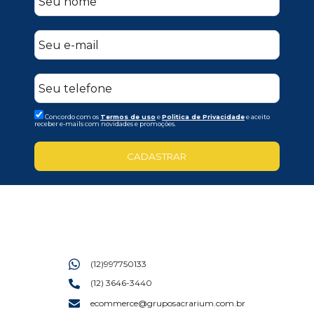
Concordo com os
Termos de uso
e
Politica de Privacidade
e aceito
receber e-mails com novidades e promoções.
CADASTRAR
(12)997750133
(12) 3646-3440
ecommerce@gruposacrarium.com.br