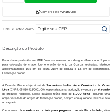
Compre Pelo WhatsApp
Calcule Frete e Prazo
Descrição do Produto
Porta chave produzido em MDF 6mm cor marrom com designe diferenciado, 5 pinos
para colocação de chave, foto e oração do Anjo da Guarda, resinadas. Medindo
aproximadamente 16,5 cm de altura 21cm de largura e 1,5 cm de comprimento.
Fabricação própria.
A Casa da Mãe é a loja virtual da
Sacrarium Indústria e Comércio de Velas
Ltda
(CNPJ: 05.810.412/0001-00), especializada na fabricação e venda
por atacado
de produtos religiosos. Nosso catálogo reúne mais de
6.000 itens
, incluindo uma
ampla variedade de artigos de fabricação própria, sempre com qualidade, beleza e zelo
ao sagrado.
Oferecemos
descontos especiais para pagamentos via Pix e boleto
, além