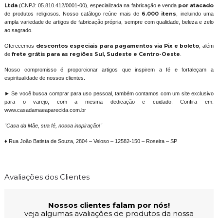
Ltda
(CNPJ: 05.810.412/0001-00), especializada na fabricação e venda
por atacado
de produtos religiosos. Nosso catálogo reúne mais de
6.000 itens
, incluindo uma
ampla variedade de artigos de fabricação própria, sempre com qualidade, beleza e zelo
ao sagrado.
Oferecemos
descontos especiais para pagamentos via Pix e boleto
, além
de
frete grátis para as regiões Sul, Sudeste e Centro-Oeste
.
Nosso compromisso é proporcionar artigos que inspirem a fé e fortaleçam a
espiritualidade de nossos clientes.
► Se você busca comprar para uso pessoal, também contamos com um site exclusivo
para o varejo, com a mesma dedicação e cuidado. Confira em:
www.casadamaeaparecida.com.br
"Casa da Mãe, sua fé, nossa inspiração!"
♦ Rua João Batista de Souza, 2804 – Veloso – 12582-150 – Roseira – SP
Avaliações dos Clientes
Nossos clientes falam por nós!
veja algumas avaliações de produtos da nossa