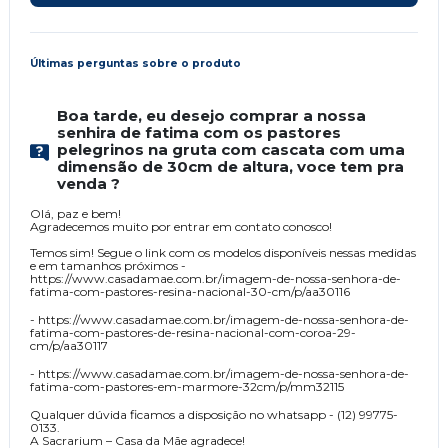
Últimas perguntas sobre o produto
Boa tarde, eu desejo comprar a nossa
senhira de fatima com os pastores
pelegrinos na gruta com cascata com uma
dimensão de 30cm de altura, voce tem pra
venda ?
Olá, paz e bem!
Agradecemos muito por entrar em contato conosco!
Temos sim! Segue o link com os modelos disponíveis nessas medidas
e em tamanhos próximos -
https://www.casadamae.com.br/imagem-de-nossa-senhora-de-
fatima-com-pastores-resina-nacional-30-cm/p/aa30116
- https://www.casadamae.com.br/imagem-de-nossa-senhora-de-
fatima-com-pastores-de-resina-nacional-com-coroa-29-
cm/p/aa30117
- https://www.casadamae.com.br/imagem-de-nossa-senhora-de-
fatima-com-pastores-em-marmore-32cm/p/mm32115
Qualquer dúvida ficamos a disposição no whatsapp - (12) 99775-
0133.
A Sacrarium – Casa da Mãe agradece!