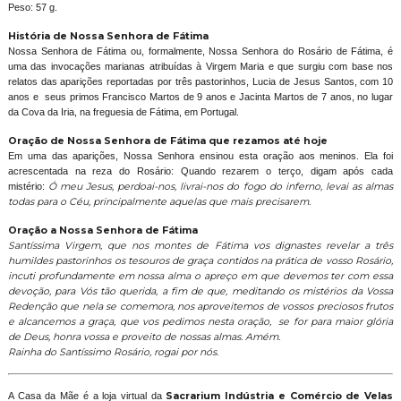
Peso: 57 g.
História de Nossa Senhora de Fátima
Nossa Senhora de Fátima ou, formalmente, Nossa Senhora do Rosário de Fátima, é
uma das invocações marianas atribuídas à Virgem Maria e que surgiu com base nos
relatos das aparições reportadas por três pastorinhos, Lucia de Jesus Santos, com 10
anos e seus primos Francisco Martos de 9 anos e Jacinta Martos de 7 anos, no lugar
da Cova da Iria, na freguesia de Fátima, em Portugal.
Oração de Nossa Senhora de Fátima que rezamos até hoje
Em uma das aparições, Nossa Senhora ensinou esta oração aos meninos. Ela foi
acrescentada na reza do Rosário: Quando rezarem o terço, digam após cada
mistério:
Ó meu Jesus, perdoai-nos, livrai-nos do fogo do inferno, levai as almas
todas para o Céu, principalmente aquelas que mais precisarem.
Oração a Nossa Senhora de Fátima
Santíssima Virgem, que nos montes de Fátima vos dignastes revelar a três
humildes pastorinhos os tesouros de graça contidos na prática de vosso Rosário,
incuti profundamente em nossa alma o apreço em que devemos ter com essa
devoção, para Vós tão querida, a fim de que, meditando os mistérios da Vossa
Redenção que nela se comemora, nos aproveitemos de vossos preciosos frutos
e alcancemos a graça, que vos pedimos nesta oração, se for para maior glória
de Deus, honra vossa e proveito de nossas almas. Amém.
Rainha do Santíssimo Rosário, rogai por nós.
A Casa da Mãe é a loja virtual da
Sacrarium Indústria e Comércio de Velas