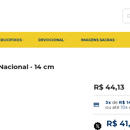
CRUCIFIXOS
DEVOCIONAL
IMAGENS SACRAS
acional - 14 cm
R$ 44,13
3x
de
R$ 1
ou até
10x
R$ 41