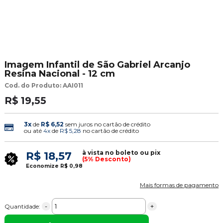
Imagem Infantil de São Gabriel Arcanjo
Resina Nacional - 12 cm
Cod. do Produto: AAI011
R$ 19,55
3x
de
R$ 6,52
sem juros no cartão de crédito
ou até
4x
de
R$ 5,28
no cartão de crédito
à vista no boleto ou pix
R$ 18,57
(5% Desconto)
Economize
R$ 0,98
Mais formas de pagamento
-
+
Quantidade: