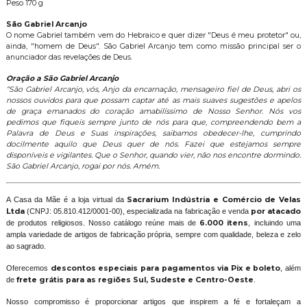
Peso 170 g
São Gabriel Arcanjo
O nome Gabriel também vem do Hebraico e quer dizer "Deus é meu protetor" ou,
ainda, "homem de Deus". São Gabriel Arcanjo tem como missão principal ser o
anunciador das revelações de Deus.
Oração a São Gabriel Arcanjo
“São Gabriel Arcanjo, vós, Anjo da encarnação, mensageiro fiel de Deus, abri os
nossos ouvidos para que possam captar até as mais suaves sugestões e apelos
de graça emanados do coração amabilíssimo de Nosso Senhor. Nós vos
pedimos que fiqueis sempre junto de nós para que, compreendendo bem a
Palavra de Deus e Suas inspirações, saibamos obedecer-lhe, cumprindo
docilmente aquilo que Deus quer de nós. Fazei que estejamos sempre
disponíveis e vigilantes. Que o Senhor, quando vier, não nos encontre dormindo.
São Gabriel Arcanjo, rogai por nós. Amém.
A Casa da Mãe é a loja virtual da
Sacrarium Indústria e Comércio de Velas
Ltda
(CNPJ: 05.810.412/0001-00), especializada na fabricação e venda
por atacado
de produtos religiosos. Nosso catálogo reúne mais de
6.000 itens
, incluindo uma
ampla variedade de artigos de fabricação própria, sempre com qualidade, beleza e zelo
ao sagrado.
Oferecemos
descontos especiais para pagamentos via Pix e boleto
, além
de
frete grátis para as regiões Sul, Sudeste e Centro-Oeste
.
Nosso compromisso é proporcionar artigos que inspirem a fé e fortaleçam a