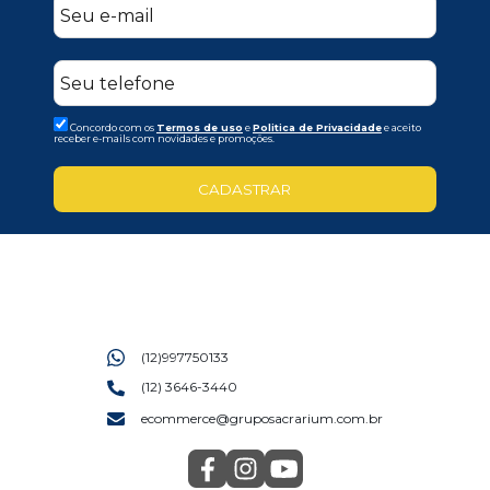
Concordo com os
Termos de uso
e
Politica de Privacidade
e aceito
receber e-mails com novidades e promoções.
CADASTRAR
(12)997750133
(12) 3646-3440
ecommerce@gruposacrarium.com.br