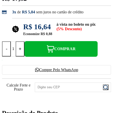
3x
de
R$ 5,84
sem juros no cartão de crédito
à vista no boleto ou pix
R$ 16,64
(5% Desconto)
Economize
R$ 0,88
-
+
COMPRAR
Compre Pelo WhatsApp
Calcule Frete e
Prazo
Descrição do Produto