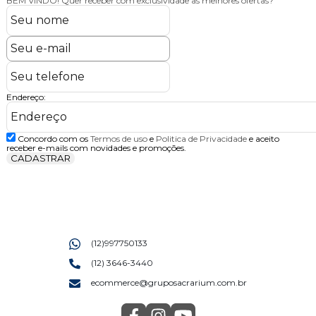
BEM VINDO!
Quer receber com exclusividade as melhores ofertas?
Endereço:
Concordo com os
Termos de uso
e
Politica de Privacidade
e aceito
receber e-mails com novidades e promoções.
CADASTRAR
(12)997750133
(12) 3646-3440
ecommerce@gruposacrarium.com.br