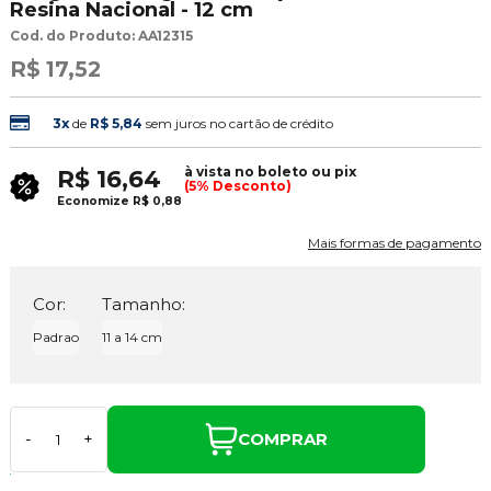
Resina Nacional - 12 cm
Cod. do Produto: AA12315
R$ 17,52
3x
de
R$ 5,84
sem juros no cartão de crédito
à vista no boleto ou pix
R$ 16,64
(5% Desconto)
Economize
R$ 0,88
Mais formas de pagamento
Cor:
Tamanho:
Padrao
11 a 14 cm
COMPRAR
-
+