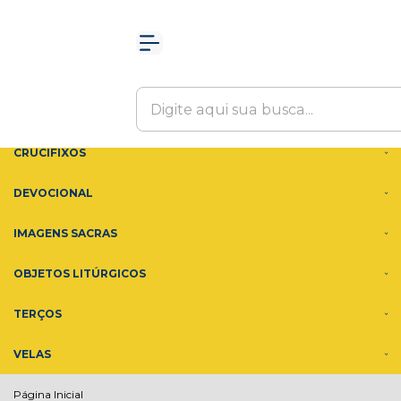
Olá Visitante!
Acesse sua conta e pedidos
MENU
ACESSÓRIOS
ADORNOS
CRUCIFIXOS
DEVOCIONAL
IMAGENS SACRAS
OBJETOS LITÚRGICOS
TERÇOS
VELAS
Página Inicial