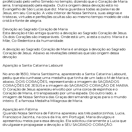
profetizado pelo velho Simeão no templo, dizendo que o Coração de Maria
seria, transpassado pela espada. Outra origem dessa devoção está no
Evangelho de São Lucas que diz: Maria guardava todas as palavras de
Jesus, em seu Coração. A vida interior de Nossa Senhora, suas alegrias e
tristezas, virtudes e perfeições ocultas são ao mesmo tempo modelo de vida
cristã e fonte de alegria.
Devoção ao Sagrado Coração de Maria
Esta devoção é tão antiga quanto a devoção ao Sagrado Coração de Jesus.
Os dois Corações são inseparáveis. Onde está um, ai esta o outro. Maria é a
Mãe, Co-Redentora da humanidade.
A devoção ao Sagrado Coração de Maria é análoga à devoção ao Sagrado
Coração de Jesus. Abaixo as revelações celestiais que são origem dessa
devoção:
Aparição a Santa Catarina Labouré
No ano de 1830, Maria Santíssima, aparecendo a Santa Catarina Labouré,
pediu que ela cunhasse uma medalha que tinha de um lado o M de Maria e,
abaixo, DOIS CORAÇÕES, representando a imagem do SAGRADOS
CORAÇÕES DE JESUS e a imagem do SAGRADO CORAÇÃO DE MARIA.
O Coração de Jesus apareceu envolto por uma coroa de espinhos e o
Coração de Maria, é transpassado por uma espada. Do outro lado, a
imagem de Nossa Senhora das Graças derramando graças para o mundo
inteiro. É a famosa Medalha Milagrosa de Maria.
Aparição em Fátima
Quando Nossa Senhora de Fátima apareceu aos três pastorzinhos, Lucia,
Francisco e Jacinta, na cova da Iria, em Portugal, Maria divulgou e
apresentou meios para essa devoção. Ela solicitou claramente a Lucia que
divulgasse e propagasse a devoção a SEU SAGRADO CORAÇÃO.