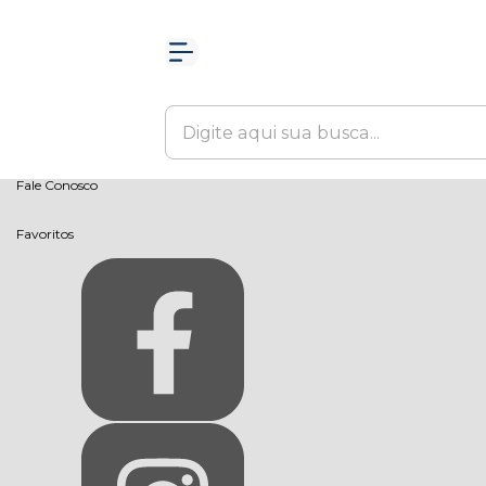
Olá Visitante!
Acesse sua conta e pedidos
Página Inicial
Quem Somos
Como Comprar
Fale Conosco
Favoritos