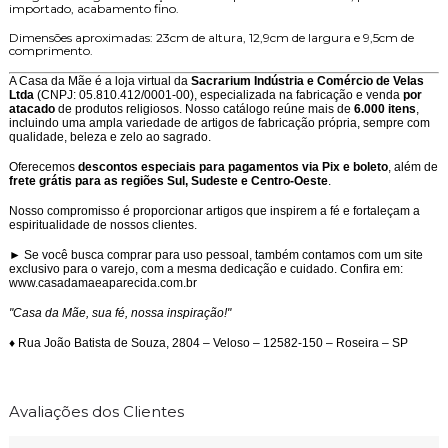
importado, acabamento fino.
Dimensões aproximadas: 23cm de altura, 12,9cm de largura e 9,5cm de
comprimento.
A Casa da Mãe é a loja virtual da
Sacrarium Indústria e Comércio de Velas
Ltda
(CNPJ: 05.810.412/0001-00), especializada na fabricação e venda
por
atacado
de produtos religiosos. Nosso catálogo reúne mais de
6.000 itens
,
incluindo uma ampla variedade de artigos de fabricação própria, sempre com
qualidade, beleza e zelo ao sagrado.
Oferecemos
descontos especiais para pagamentos via Pix e boleto
, além de
frete grátis para as regiões Sul, Sudeste e Centro-Oeste
.
Nosso compromisso é proporcionar artigos que inspirem a fé e fortaleçam a
espiritualidade de nossos clientes.
► Se você busca comprar para uso pessoal, também contamos com um site
exclusivo para o varejo, com a mesma dedicação e cuidado. Confira em:
www.casadamaeaparecida.com.br
"Casa da Mãe, sua fé, nossa inspiração!"
♦ Rua João Batista de Souza, 2804 – Veloso – 12582-150 – Roseira – SP
Avaliações dos Clientes