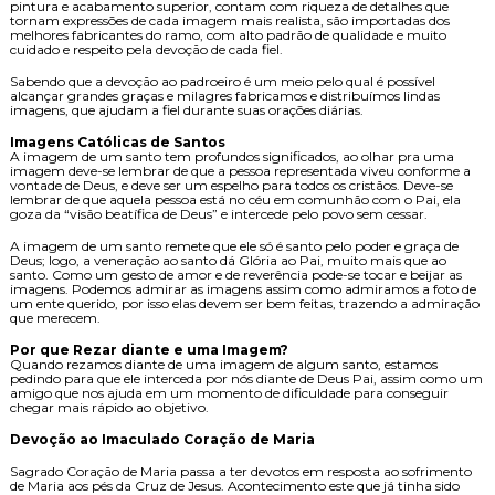
pintura e acabamento superior, contam com riqueza de detalhes que
tornam expressões de cada imagem mais realista, são importadas dos
melhores fabricantes do ramo, com alto padrão de qualidade e muito
cuidado e respeito pela devoção de cada fiel.
Sabendo que a devoção ao padroeiro é um meio pelo qual é possível
alcançar grandes graças e milagres fabricamos e distribuímos lindas
imagens, que ajudam a fiel durante suas orações diárias.
Imagens Católicas de Santos
A imagem de um santo tem profundos significados, ao olhar pra uma
imagem deve-se lembrar de que a pessoa representada viveu conforme a
vontade de Deus, e deve ser um espelho para todos os cristãos. Deve-se
lembrar de que aquela pessoa está no céu em comunhão com o Pai, ela
goza da “visão beatífica de Deus” e intercede pelo povo sem cessar.
A imagem de um santo remete que ele só é santo pelo poder e graça de
Deus; logo, a veneração ao santo dá Glória ao Pai, muito mais que ao
santo. Como um gesto de amor e de reverência pode-se tocar e beijar as
imagens. Podemos admirar as imagens assim como admiramos a foto de
um ente querido, por isso elas devem ser bem feitas, trazendo a admiração
que merecem.
Por que Rezar diante e uma Imagem?
Quando rezamos diante de uma imagem de algum santo, estamos
pedindo para que ele interceda por nós diante de Deus Pai, assim como um
amigo que nos ajuda em um momento de dificuldade para conseguir
chegar mais rápido ao objetivo.
Devoção ao Imaculado Coração de Maria
Sagrado Coração de Maria passa a ter devotos em resposta ao sofrimento
de Maria aos pés da Cruz de Jesus. Acontecimento este que já tinha sido