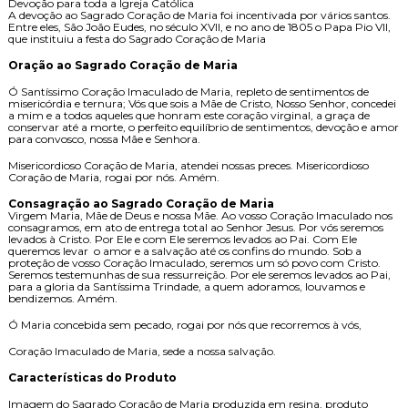
Devoção para toda a Igreja Católica
A devoção ao Sagrado Coração de Maria foi incentivada por vários santos.
Entre eles, São João Eudes, no século XVII, e no ano de 1805 o Papa Pio VII,
que instituiu a festa do Sagrado Coração de Maria
Oração ao Sagrado Coração de Maria
Ó Santíssimo Coração Imaculado de Maria, repleto de sentimentos de
misericórdia e ternura; Vós que sois a Mãe de Cristo, Nosso Senhor, concedei
a mim e a todos aqueles que honram este coração virginal, a graça de
conservar até a morte, o perfeito equilíbrio de sentimentos, devoção e amor
para convosco, nossa Mãe e Senhora.
Misericordioso Coração de Maria, atendei nossas preces. Misericordioso
Coração de Maria, rogai por nós. Amém.
Consagração ao Sagrado Coração de Maria
Virgem Maria, Mãe de Deus e nossa Mãe. Ao vosso Coração Imaculado nos
consagramos, em ato de entrega total ao Senhor Jesus. Por vós seremos
levados à Cristo. Por Ele e com Ele seremos levados ao Pai. Com Ele
queremos levar o amor e a salvação até os confins do mundo. Sob a
proteção de vosso Coração Imaculado, seremos um só povo com Cristo.
Seremos testemunhas de sua ressurreição. Por ele seremos levados ao Pai,
para a gloria da Santíssima Trindade, a quem adoramos, louvamos e
bendizemos. Amém.
Ó Maria concebida sem pecado, rogai por nós que recorremos à vós,
Coração Imaculado de Maria, sede a nossa salvação.
Características do Produto
Imagem do Sagrado Coração de Maria produzida em resina, produto