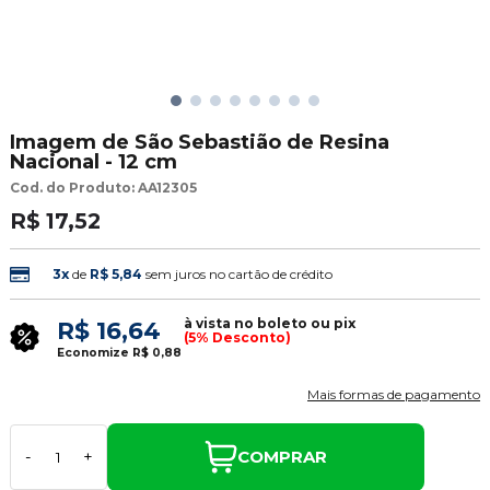
Imagem de São Sebastião de Resina
Nacional - 12 cm
Cod. do Produto: AA12305
R$ 17,52
3x
de
R$ 5,84
sem juros no cartão de crédito
à vista no boleto ou pix
R$ 16,64
(5% Desconto)
Economize
R$ 0,88
Mais formas de pagamento
COMPRAR
-
+