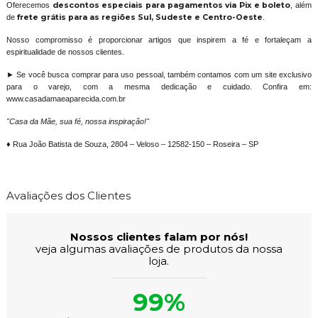
Oferecemos
descontos especiais para pagamentos via Pix e boleto
, além
de
frete grátis para as regiões Sul, Sudeste e Centro-Oeste
.
Nosso compromisso é proporcionar artigos que inspirem a fé e fortaleçam a
espiritualidade de nossos clientes.
► Se você busca comprar para uso pessoal, também contamos com um site exclusivo
para o varejo, com a mesma dedicação e cuidado. Confira em:
www.casadamaeaparecida.com.br
"Casa da Mãe, sua fé, nossa inspiração!"
♦ Rua João Batista de Souza, 2804 – Veloso – 12582-150 – Roseira – SP
Avaliações dos Clientes
Nossos clientes falam por nós!
veja algumas avaliações de produtos da nossa
loja.
99%