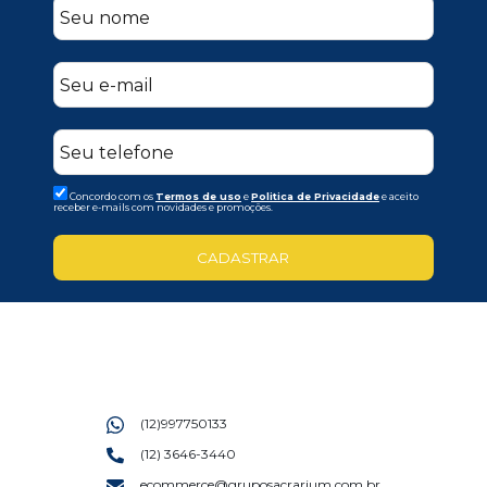
Concordo com os
Termos de uso
e
Politica de Privacidade
e aceito
receber e-mails com novidades e promoções.
CADASTRAR
(12)997750133
(12) 3646-3440
ecommerce@gruposacrarium.com.br