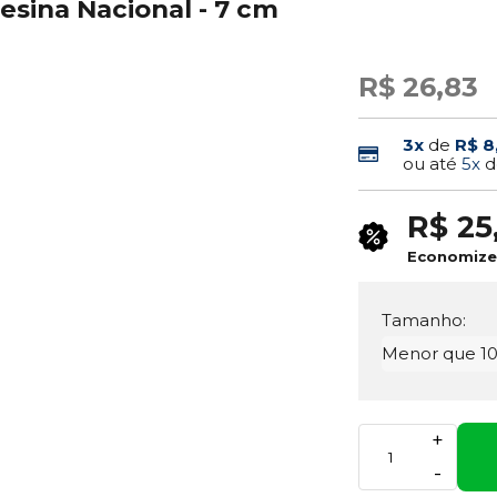
esina Nacional - 7 cm
R$ 26,83
3x
de
R$ 8
ou até
5x
d
R$ 25
Economiz
Tamanho:
Menor que 1
+
-