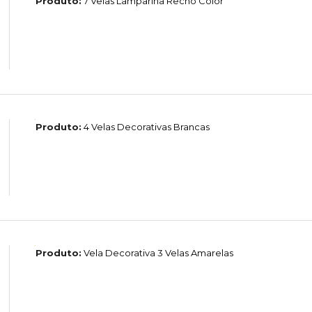
Produto:
7 Velas Lamparina Rechô Color
Produto:
4 Velas Decorativas Brancas
Produto:
Vela Decorativa 3 Velas Amarelas