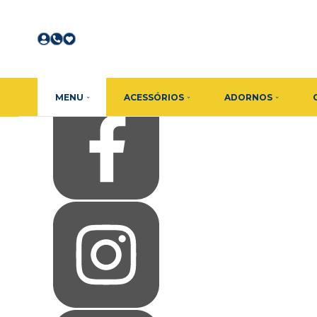
Olá Visitante!
Acesse sua conta e pedidos
Página Inicial
Quem Somos
Como Comprar
Fale Conosco
Favoritos
MENU
ACESSÓRIOS
ADORNOS