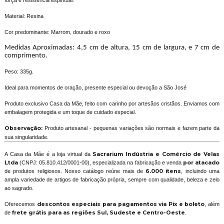
força e resistência espiritual.
Material: Resina
Cor predominante: Marrom, dourado e roxo
Medidas Aproximadas: 4,5 cm de altura, 15 cm de largura, e 7 cm de
comprimento.
Peso: 335g.
Ideal para momentos de oração, presente especial ou devoção a São José
Produto exclusivo Casa da Mãe, feito com carinho por artesãos cristãos. Enviamos com
embalagem protegida e um toque de cuidado especial.
Observação:
Produto artesanal - pequenas variações são normais e fazem parte da
sua singularidade.
A Casa da Mãe é a loja virtual da
Sacrarium Indústria e Comércio de Velas
Ltda
(CNPJ: 05.810.412/0001-00), especializada na fabricação e venda
por atacado
de produtos religiosos. Nosso catálogo reúne mais de
6.000 itens
, incluindo uma
ampla variedade de artigos de fabricação própria, sempre com qualidade, beleza e zelo
ao sagrado.
Oferecemos
descontos especiais para pagamentos via Pix e boleto
, além
de
frete grátis para as regiões Sul, Sudeste e Centro-Oeste
.