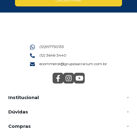
(12)997750133
(12) 3646-3440
ecommerce@gruposacrarium.com.br
Institucional
Dúvidas
Compras