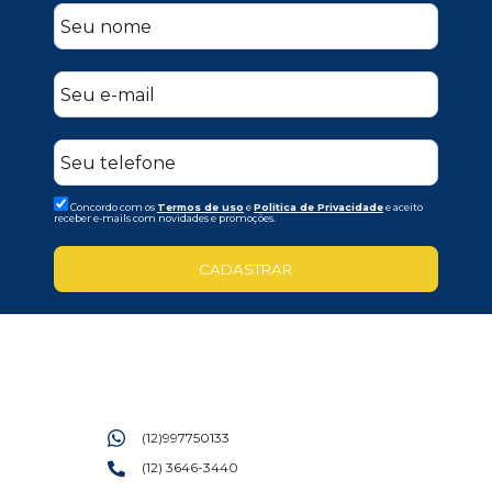
Concordo com os
Termos de uso
e
Politica de Privacidade
e aceito
receber e-mails com novidades e promoções.
CADASTRAR
(12)997750133
(12) 3646-3440