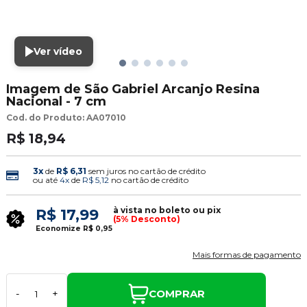
Ver vídeo
Imagem de São Gabriel Arcanjo Resina
Nacional - 7 cm
Cod. do Produto: AA07010
R$ 18,94
3x
de
R$ 6,31
sem juros no cartão de crédito
ou até
4x
de
R$ 5,12
no cartão de crédito
à vista no boleto ou pix
R$ 17,99
(5% Desconto)
Economize
R$ 0,95
Mais formas de pagamento
COMPRAR
-
+