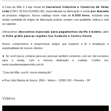
A Casa da Mãe é a loja virtual da
Sacrarium Indústria e Comércio de Velas
Ltda
(CNPJ: 05.810.412/0001-00), especializada na fabricação e venda
por atacado
de produtos religiosos. Nosso catálogo reúne mais de
6.000 itens
, incluindo uma
ampla variedade de artigos de fabricação própria, sempre com qualidade, beleza e zelo
ao sagrado.
Oferecemos
descontos especiais para pagamentos via Pix e boleto
, além
de
frete grátis para as regiões Sul, Sudeste e Centro-Oeste
.
Nosso compromisso é proporcionar artigos que inspirem a fé e fortaleçam a
espiritualidade de nossos clientes.
► Se você busca comprar para uso pessoal, também contamos com um site exclusivo
para o varejo, com a mesma dedicação e cuidado. Confira em:
www.casadamaeaparecida.com.br
"Casa da Mãe, sua fé, nossa inspiração!"
♦ Rua João Batista de Souza, 2804 – Veloso – 12582-150 – Roseira – SP
Vídeos