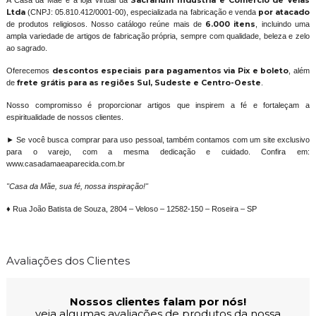
A Casa da Mãe é a loja virtual da
Sacrarium Indústria e Comércio de Velas
Ltda
(CNPJ: 05.810.412/0001-00), especializada na fabricação e venda
por atacado
de produtos religiosos. Nosso catálogo reúne mais de
6.000 itens
, incluindo uma
ampla variedade de artigos de fabricação própria, sempre com qualidade, beleza e zelo
ao sagrado.
Oferecemos
descontos especiais para pagamentos via Pix e boleto
, além
de
frete grátis para as regiões Sul, Sudeste e Centro-Oeste
.
Nosso compromisso é proporcionar artigos que inspirem a fé e fortaleçam a
espiritualidade de nossos clientes.
► Se você busca comprar para uso pessoal, também contamos com um site exclusivo
para o varejo, com a mesma dedicação e cuidado. Confira em:
www.casadamaeaparecida.com.br
"Casa da Mãe, sua fé, nossa inspiração!"
♦ Rua João Batista de Souza, 2804 – Veloso – 12582-150 – Roseira – SP
Avaliações dos Clientes
Nossos clientes falam por nós!
veja algumas avaliações de produtos da nossa