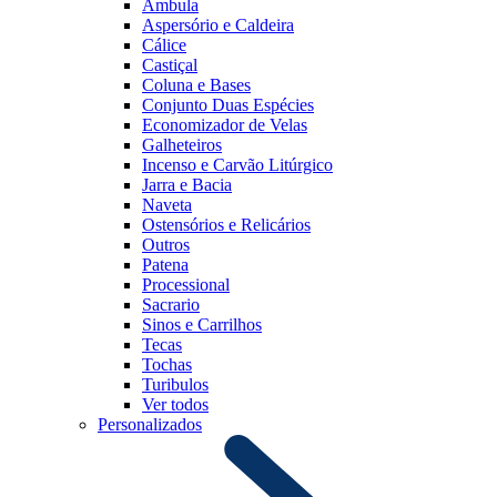
Âmbula
Aspersório e Caldeira
Cálice
Castiçal
Coluna e Bases
Conjunto Duas Espécies
Economizador de Velas
Galheteiros
Incenso e Carvão Litúrgico
Jarra e Bacia
Naveta
Ostensórios e Relicários
Outros
Patena
Processional
Sacrario
Sinos e Carrilhos
Tecas
Tochas
Turibulos
Ver todos
Personalizados