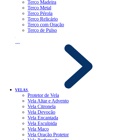
Terço Madeira
Terço Metal
Terço Pérola
Terço Relicário
Terço com Oração
Terço de Pulso
VELAS
Protetor de Vela
Vela Altar e Advento
Vela Citronela
Vela Devoção
Vela Encantada
Vela Esculpida
Vela Maço
Vela Oração Protetor