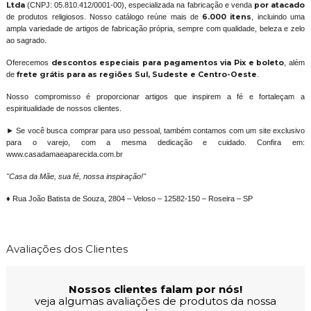
Ltda
(CNPJ: 05.810.412/0001-00), especializada na fabricação e venda
por atacado
de produtos religiosos. Nosso catálogo reúne mais de
6.000 itens
, incluindo uma
ampla variedade de artigos de fabricação própria, sempre com qualidade, beleza e zelo
ao sagrado.
Oferecemos
descontos especiais para pagamentos via Pix e boleto
, além
de
frete grátis para as regiões Sul, Sudeste e Centro-Oeste
.
Nosso compromisso é proporcionar artigos que inspirem a fé e fortaleçam a
espiritualidade de nossos clientes.
► Se você busca comprar para uso pessoal, também contamos com um site exclusivo
para o varejo, com a mesma dedicação e cuidado. Confira em:
www.casadamaeaparecida.com.br
"Casa da Mãe, sua fé, nossa inspiração!"
♦ Rua João Batista de Souza, 2804 – Veloso – 12582-150 – Roseira – SP
Avaliações dos Clientes
Nossos clientes falam por nós!
veja algumas avaliações de produtos da nossa