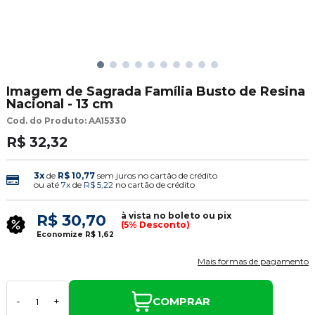
Imagem de Sagrada Família Busto de Resina
Nacional - 13 cm
Cod. do Produto: AA15330
R$ 32,32
3x
de
R$ 10,77
sem juros no cartão de crédito
ou até
7x
de
R$ 5,22
no cartão de crédito
à vista no boleto ou pix
R$ 30,70
(5% Desconto)
Economize
R$ 1,62
Mais formas de pagamento
COMPRAR
-
+