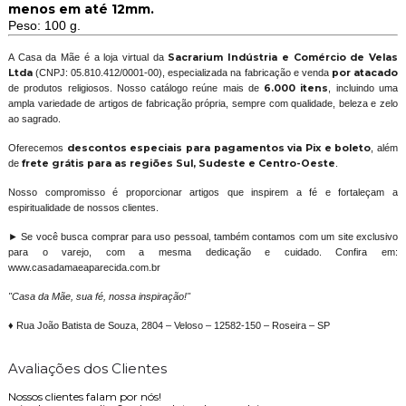
menos em até 12mm.
Peso: 100 g.
A Casa da Mãe é a loja virtual da
Sacrarium Indústria e Comércio de Velas
Ltda
(CNPJ: 05.810.412/0001-00), especializada na fabricação e venda
por atacado
de produtos religiosos. Nosso catálogo reúne mais de
6.000 itens
, incluindo uma
ampla variedade de artigos de fabricação própria, sempre com qualidade, beleza e zelo
ao sagrado.
Oferecemos
descontos especiais para pagamentos via Pix e boleto
, além
de
frete grátis para as regiões Sul, Sudeste e Centro-Oeste
.
Nosso compromisso é proporcionar artigos que inspirem a fé e fortaleçam a
espiritualidade de nossos clientes.
► Se você busca comprar para uso pessoal, também contamos com um site exclusivo
para o varejo, com a mesma dedicação e cuidado. Confira em:
www.casadamaeaparecida.com.br
"Casa da Mãe, sua fé, nossa inspiração!"
♦ Rua João Batista de Souza, 2804 – Veloso – 12582-150 – Roseira – SP
Avaliações dos Clientes
Nossos clientes falam por nós!