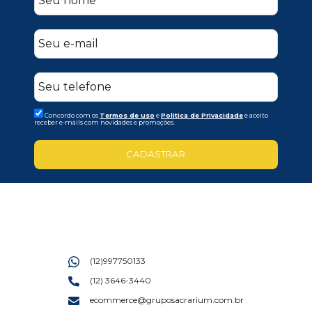
Concordo com os
Termos de uso
e
Politica de Privacidade
e aceito
receber e-mails com novidades e promoções.
CADASTRAR
(12)997750133
(12) 3646-3440
ecommerce@gruposacrarium.com.br