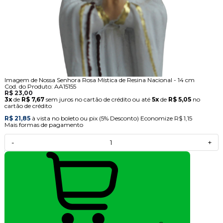
Imagem de Nossa Senhora Rosa Mística de Resina Nacional - 14 cm
Cod. do Produto: AA15155
R$ 23,00
3x
de
R$ 7,67
sem juros no cartão de crédito
ou até
5x
de
R$ 5,05
no
cartão de crédito
R$ 21,85
à vista no boleto ou pix
(5% Desconto)
Economize
R$ 1,15
Mais formas de pagamento
-
+