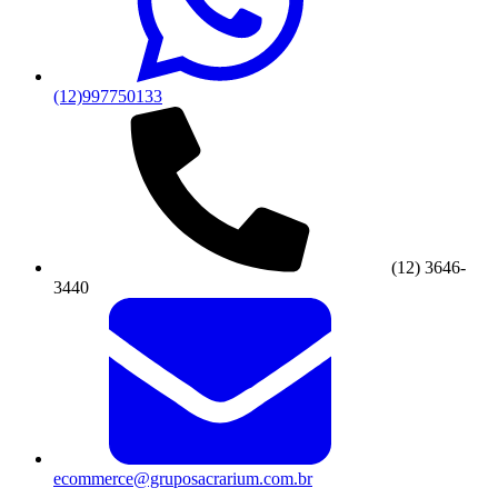
(12)997750133
(12) 3646-
3440
ecommerce@gruposacrarium.com.br