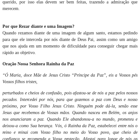
querido, por isso elas devem ser bem feitas, trazendo a admiração que
merecem.
Por que Rezar diante e uma Imagem?
Quando rezamos diante de uma imagem de algum santo, estamos pedindo
para que ele interceda por nós diante de Deus Pai, assim como um amigo
que nos ajuda em um momento de dificuldade para conseguir chegar mais
rápido ao objetivo.
Oração Nossa Senhora Rainha da Paz
“Ó Maria, doce Mãe de Jesus Cristo “Príncipe da Paz”, eis a Vossos pés
Vossos filhos tristes,
perturbados e cheios de confusão, pois afastou-se de nós a paz pelos nossos
pecados. Intercedei por nós, para que gozemos a paz com Deus e nosso
próximo, por Vosso Filho Jesus Cristo. Ninguém pode dá-la, senão esse
Jesus que recebemos de Vossas mãos. Quando nasceu em Belém, os anjos
nos anunciaram a paz. Quando Ele abandonou-a no mundo, prometeu e
deixou-a como Sua herança. Vós, ó Rainha da Paz, estabelecei entre nós o
reino e reinai com Vosso filho no meio do Vosso povo, que cheio de
confiança se recomenda a Vossa proteção. Afastai para longe de nós os