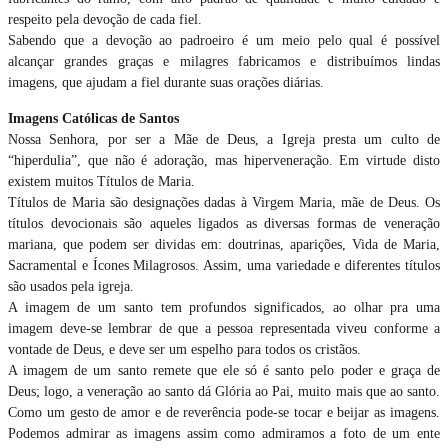
respeito pela devoção de cada fiel.
Sabendo que a devoção ao padroeiro é um meio pelo qual é possível
alcançar grandes graças e milagres fabricamos e distribuímos lindas
imagens, que ajudam a fiel durante suas orações diárias.
Imagens Católicas de Santos
Nossa Senhora, por ser a Mãe de Deus, a Igreja presta um culto de
“hiperdulia”, que não é adoração, mas hiperveneração. Em virtude disto
existem muitos Títulos de Maria.
Títulos de Maria são designações dadas à Virgem Maria, mãe de Deus. Os
títulos devocionais são aqueles ligados as diversas formas de veneração
mariana, que podem ser dividas em: doutrinas, aparições, Vida de Maria,
Sacramental e Ícones Milagrosos. Assim, uma variedade e diferentes títulos
são usados pela igreja.
A imagem de um santo tem profundos significados, ao olhar pra uma
imagem deve-se lembrar de que a pessoa representada viveu conforme a
vontade de Deus, e deve ser um espelho para todos os cristãos.
A imagem de um santo remete que ele só é santo pelo poder e graça de
Deus; logo, a veneração ao santo dá Glória ao Pai, muito mais que ao santo.
Como um gesto de amor e de reverência pode-se tocar e beijar as imagens.
Podemos admirar as imagens assim como admiramos a foto de um ente