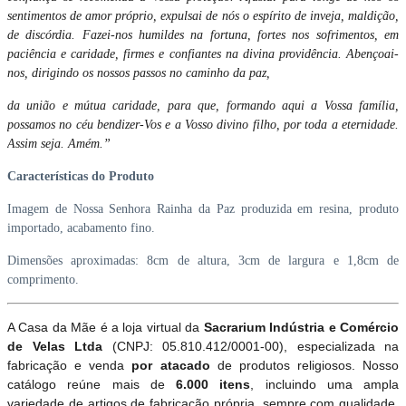
sentimentos de amor próprio, expulsai de nós o espírito de inveja, maldição,
de discórdia. Fazei-nos humildes na fortuna, fortes nos sofrimentos, em
paciência e caridade, firmes e confiantes na divina providência. Abençoai-
nos, dirigindo os nossos passos no caminho da paz,
da união e mútua caridade, para que, formando aqui a Vossa família,
possamos no céu bendizer-Vos e a Vosso divino filho, por toda a eternidade.
Assim seja. Amém.”
Características do Produto
Imagem de Nossa Senhora Rainha da Paz produzida em resina, produto
importado, acabamento fino.
Dimensões aproximadas: 8cm de altura, 3cm de largura e 1,8cm de
comprimento.
A Casa da Mãe é a loja virtual da
Sacrarium Indústria e Comércio
de Velas Ltda
(CNPJ: 05.810.412/0001-00), especializada na
fabricação e venda
por atacado
de produtos religiosos. Nosso
catálogo reúne mais de
6.000 itens
, incluindo uma ampla
variedade de artigos de fabricação própria, sempre com qualidade,