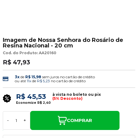
Imagem de Nossa Senhora do Rosário de
Resina Nacional - 20 cm
Cod. do Produto: AA20160
R$ 47,93
3x
de
R$ 15,98
sem juros no cartão de crédito
ou até
11x
de
R$ 5,23
no cartão de crédito
à vista no boleto ou pix
R$ 45,53
(5% Desconto)
Economize
R$ 2,40
COMPRAR
-
+