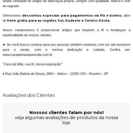
ampla variedade de artigos de fabricação própria, sempre com qualidade, beleza e zelo
ao sagrado.
Oferecemos
descontos especiais para pagamentos via Pix e boleto
, além
de
frete grátis para as regiões Sul, Sudeste e Centro-Oeste
.
Nosso compromisso é proporcionar artigos que inspirem a fé e fortaleçam a
espiritualidade de nossos clientes.
► Se você busca comprar para uso pessoal, também contamos com um site exclusivo
para o varejo, com a mesma dedicação e cuidado. Confira em:
www.casadamaeaparecida.com.br
"Casa da Mãe, sua fé, nossa inspiração!"
♦ Rua João Batista de Souza, 2804 – Veloso – 12582-150 – Roseira – SP
Avaliações dos Clientes
Nossos clientes falam por nós!
veja algumas avaliações de produtos da nossa
loja.