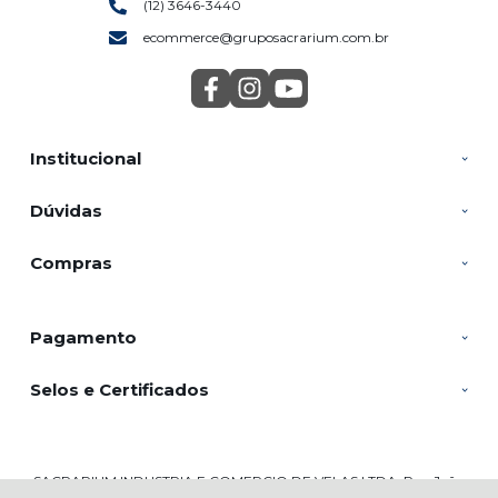
(12) 3646-3440
ecommerce@gruposacrarium.com.br
Institucional
Dúvidas
Compras
Pagamento
Selos e Certificados
SACRARIUM INDUSTRIA E COMERCIO DE VELAS LTDA, Rua João
Batista de Souza - 2804 - Veloso - 12582-150 - Roseira - SP