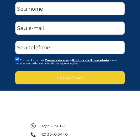
Concordo com os
Termos de uso
e
Politica de Privacidade
e aceito
receber e-mails com novidades e promoções.
CADASTRAR
(12)997750133
(12) 3646-3440