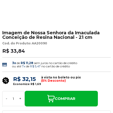
Imagem de Nossa Senhora da Imaculada
Conceição de Resina Nacional - 21 cm
Cod. do Produto: AA20090
R$ 33,84
3x
de
R$ 11,28
sem juros no cartão de crédito
ou até
7x
de
R$ 5,47
no cartão de crédito
à vista no boleto ou pix
R$ 32,15
(5% Desconto)
Economize
R$ 1,69
COMPRAR
-
+