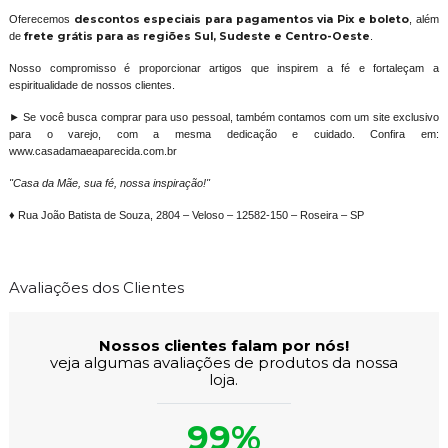
Oferecemos
descontos especiais para pagamentos via Pix e boleto
, além
de
frete grátis para as regiões Sul, Sudeste e Centro-Oeste
.
Nosso compromisso é proporcionar artigos que inspirem a fé e fortaleçam a
espiritualidade de nossos clientes.
► Se você busca comprar para uso pessoal, também contamos com um site exclusivo
para o varejo, com a mesma dedicação e cuidado. Confira em:
www.casadamaeaparecida.com.br
"Casa da Mãe, sua fé, nossa inspiração!"
♦ Rua João Batista de Souza, 2804 – Veloso – 12582-150 – Roseira – SP
Avaliações dos Clientes
Nossos clientes falam por nós!
veja algumas avaliações de produtos da nossa
loja.
99%