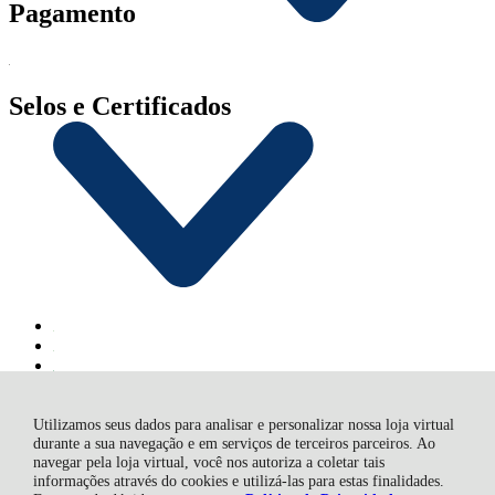
Pagamento
Selos e Certificados
Utilizamos seus dados para analisar e personalizar nossa loja virtual
durante a sua navegação e em serviços de terceiros parceiros. Ao
navegar pela loja virtual, você nos autoriza a coletar tais
SACRARIUM INDUSTRIA E COMERCIO DE VELAS LTDA,
informações através do cookies e utilizá-las para estas finalidades.
Rua João Batista de Souza - 2804 - Veloso - 12582-150 - Roseira -