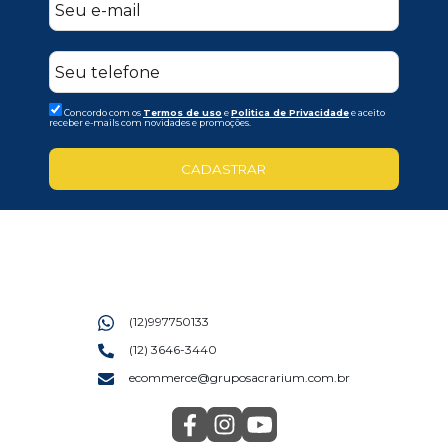
Concordo com os
Termos de uso
e
Politica de Privacidade
e aceito
receber e-mails com novidades e promoções.
CADASTRAR
(12)997750133
(12) 3646-3440
ecommerce@gruposacrarium.com.br