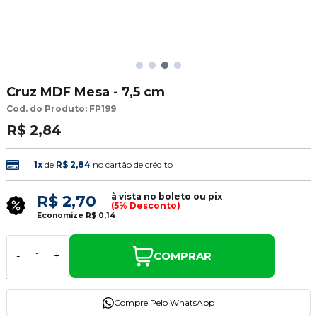
Cruz MDF Mesa - 7,5 cm
Cod. do Produto: FP199
R$ 2,84
1x
de
R$ 2,84
no cartão de crédito
à vista no boleto ou pix
R$ 2,70
(5% Desconto)
Economize
R$ 0,14
COMPRAR
-
+
Compre Pelo WhatsApp