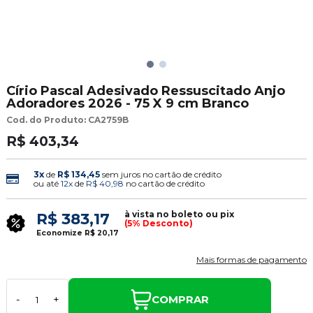
Círio Pascal Adesivado Ressuscitado Anjo
Adoradores 2026 - 75 X 9 cm Branco
Cod. do Produto: CA2759B
R$ 403,34
3x
de
R$ 134,45
sem juros no cartão de crédito
ou até
12x
de
R$ 40,98
no cartão de crédito
à vista no boleto ou pix
R$ 383,17
(5% Desconto)
Economize
R$ 20,17
Mais formas de pagamento
COMPRAR
-
+