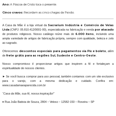
Ano:
A Páscoa de Cristo toca o presente.
Cinco cravos:
Recordam as cinco chagas da Paixão.
A Casa da Mãe é a loja virtual da
Sacrarium Indústria e Comércio de Velas
Ltda
(CNPJ: 05.810.412/0001-00), especializada na fabricação e venda
por atacado
de produtos religiosos. Nosso catálogo reúne mais de
6.000 itens
, incluindo uma
ampla variedade de artigos de fabricação própria, sempre com qualidade, beleza e zelo
ao sagrado.
Oferecemos
descontos especiais para pagamentos via Pix e boleto
, além
de
frete grátis para as regiões Sul, Sudeste e Centro-Oeste
.
Nosso compromisso é proporcionar artigos que inspirem a fé e fortaleçam a
espiritualidade de nossos clientes.
► Se você busca comprar para uso pessoal, também contamos com um site exclusivo
para o varejo, com a mesma dedicação e cuidado. Confira em:
www.casadamaeaparecida.com.br
"Casa da Mãe, sua fé, nossa inspiração!"
♦ Rua João Batista de Souza, 2804 – Veloso – 12582-150 – Roseira – SP