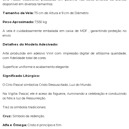
disponível em diversos tamanhos.
Tamanho da Vela:
75 cm de Altura e 9 cm de Diâmetro
Peso Aproximado:
7,550 kg
A vela é cuidadosamente embalada em caixa de MDF , garantindo proteção no
envio
Detalhes do Modelo Adesivado:
Arte produzida em adesivo Vinil com impressão digital de altíssima qualidade,
com fidelidade total de cores.
Superfície uniforme e acabamento elegante.
Significado Litúrgico:
O Círio Pascal simboliza Cristo Ressuscitado, Luz do Mundo.
Na Vigília Pascal, ele é aceso da fogueira, iluminando a celebração e conduzindo
os fiéis à luz da Ressurreição.
Traz os símbolos tradicionais:
Cruz:
Símbolo da redenção.
Alfa e Ômega:
Cristo é princípio e fim.