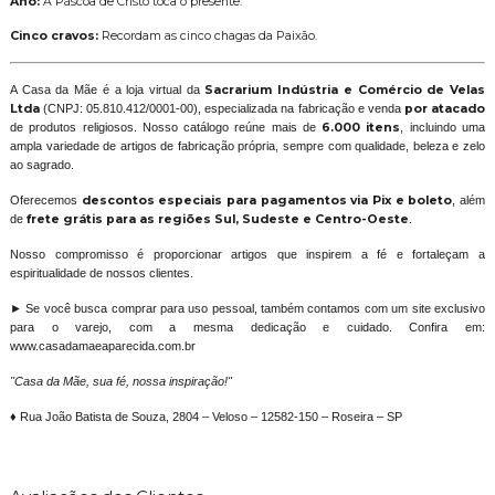
Ano:
A Páscoa de Cristo toca o presente.
Cinco cravos:
Recordam as cinco chagas da Paixão.
A Casa da Mãe é a loja virtual da
Sacrarium Indústria e Comércio de Velas
Ltda
(CNPJ: 05.810.412/0001-00), especializada na fabricação e venda
por atacado
de produtos religiosos. Nosso catálogo reúne mais de
6.000 itens
, incluindo uma
ampla variedade de artigos de fabricação própria, sempre com qualidade, beleza e zelo
ao sagrado.
Oferecemos
descontos especiais para pagamentos via Pix e boleto
, além
de
frete grátis para as regiões Sul, Sudeste e Centro-Oeste
.
Nosso compromisso é proporcionar artigos que inspirem a fé e fortaleçam a
espiritualidade de nossos clientes.
► Se você busca comprar para uso pessoal, também contamos com um site exclusivo
para o varejo, com a mesma dedicação e cuidado. Confira em:
www.casadamaeaparecida.com.br
"Casa da Mãe, sua fé, nossa inspiração!"
♦ Rua João Batista de Souza, 2804 – Veloso – 12582-150 – Roseira – SP