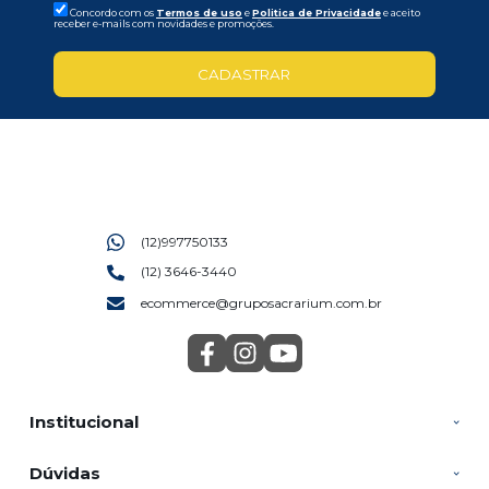
Concordo com os
Termos de uso
e
Politica de Privacidade
e aceito
receber e-mails com novidades e promoções.
CADASTRAR
(12)997750133
(12) 3646-3440
ecommerce@gruposacrarium.com.br
Institucional
Dúvidas