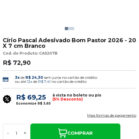
Círio Pascal Adesivado Bom Pastor 2026 - 20
X 7 cm Branco
Cod. do Produto: CA5207B
R$ 72,90
3x
de
R$ 24,30
sem juros no cartão de crédito
ou até
12x
de
R$ 7,41
no cartão de crédito
à vista no boleto ou pix
R$ 69,25
(5% Desconto)
Economize
R$ 3,65
Mais formas de pagamento
COMPRAR
-
+