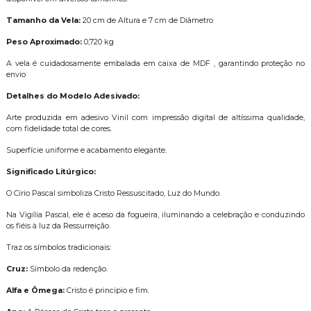
Tamanho da Vela:
20 cm de Altura e 7 cm de Diâmetro
Peso Aproximado:
0,720 kg
A vela é cuidadosamente embalada em caixa de MDF , garantindo proteção no
envio
Detalhes do Modelo Adesivado:
Arte produzida em adesivo Vinil com impressão digital de altíssima qualidade,
com fidelidade total de cores.
Superfície uniforme e acabamento elegante.
Significado Litúrgico:
O Círio Pascal simboliza Cristo Ressuscitado, Luz do Mundo.
Na Vigília Pascal, ele é aceso da fogueira, iluminando a celebração e conduzindo
os fiéis à luz da Ressurreição.
Traz os símbolos tradicionais:
Cruz:
Símbolo da redenção.
Alfa e Ômega:
Cristo é princípio e fim.