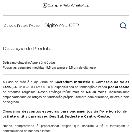
Compre Pelo WhatsApp
Calcule Frete e Prazo
Descrição do Produto
Belíssimo chaveiro Aspersório Judas
Possui as seguintes medidas: 9,5 cm altura e 3,5 cm de diâmetro.
A Casa da Mãe é a loja virtual da
Sacrarium Indústria e Comércio de Velas
Ltda
(CNPJ: 05.810.412/0001-00), especializada na fabricação e venda
por atacado
de produtos religiosos. Nosso catálogo reúne mais de
6.000 itens
, incluindo uma
ampla variedade de artigos de fabricação própria, sempre com qualidade, beleza e zelo
ao sagrado.
Oferecemos
descontos especiais para pagamentos via Pix e boleto
, além
de
frete grátis para as regiões Sul, Sudeste e Centro-Oeste
.
Nosso compromisso é proporcionar artigos que inspirem a fé e fortaleçam a
espiritualidade de nossos clientes.