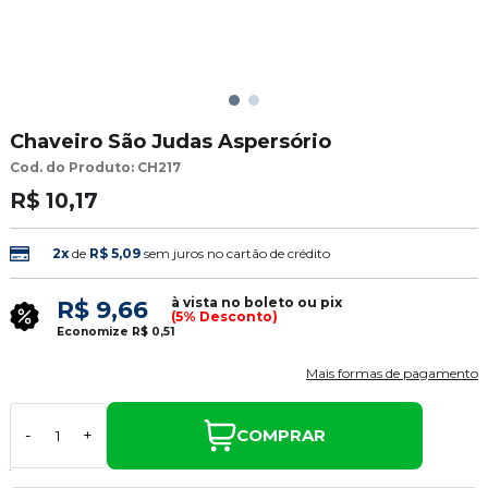
Chaveiro São Judas Aspersório
Cod. do Produto: CH217
R$ 10,17
2x
de
R$ 5,09
sem juros no cartão de crédito
à vista no boleto ou pix
R$ 9,66
(5% Desconto)
Economize
R$ 0,51
Mais formas de pagamento
COMPRAR
-
+