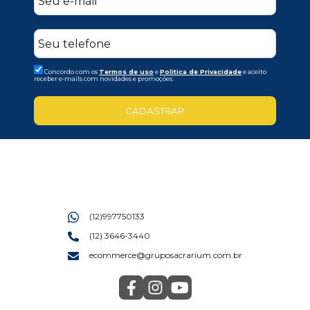
Concordo com os
Termos de uso
e
Politica de Privacidade
e aceito
receber e-mails com novidades e promoções.
CADASTRAR
(12)997750133
(12) 3646-3440
ecommerce@gruposacrarium.com.br