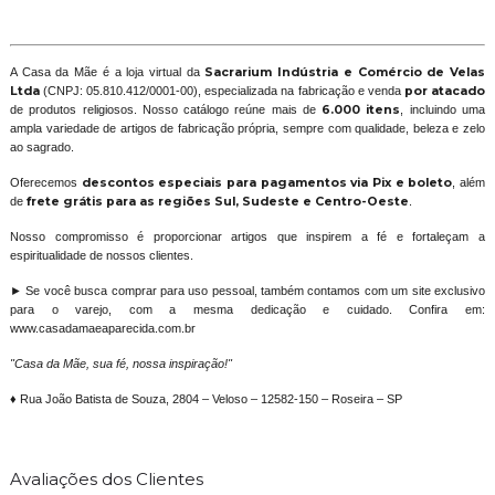
A Casa da Mãe é a loja virtual da
Sacrarium Indústria e Comércio de Velas
Ltda
(CNPJ: 05.810.412/0001-00), especializada na fabricação e venda
por atacado
de produtos religiosos. Nosso catálogo reúne mais de
6.000 itens
, incluindo uma
ampla variedade de artigos de fabricação própria, sempre com qualidade, beleza e zelo
ao sagrado.
Oferecemos
descontos especiais para pagamentos via Pix e boleto
, além
de
frete grátis para as regiões Sul, Sudeste e Centro-Oeste
.
Nosso compromisso é proporcionar artigos que inspirem a fé e fortaleçam a
espiritualidade de nossos clientes.
► Se você busca comprar para uso pessoal, também contamos com um site exclusivo
para o varejo, com a mesma dedicação e cuidado. Confira em:
www.casadamaeaparecida.com.br
"Casa da Mãe, sua fé, nossa inspiração!"
♦ Rua João Batista de Souza, 2804 – Veloso – 12582-150 – Roseira – SP
Avaliações dos Clientes