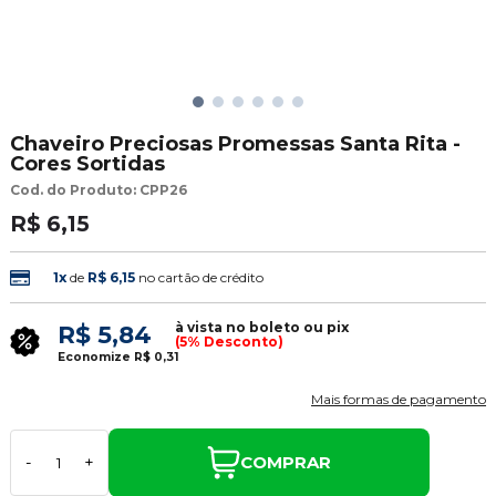
Chaveiro Preciosas Promessas Santa Rita -
Cores Sortidas
Cod. do Produto: CPP26
R$ 6,15
1x
de
R$ 6,15
no cartão de crédito
à vista no boleto ou pix
R$ 5,84
(5% Desconto)
Economize
R$ 0,31
Mais formas de pagamento
COMPRAR
-
+