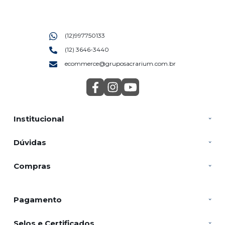
(12)997750133
(12) 3646-3440
ecommerce@gruposacrarium.com.br
Institucional
Dúvidas
Compras
Pagamento
Selos e Certificados