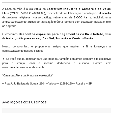
A Casa da Mãe é a loja virtual da
Sacrarium Indústria e Comércio de Velas
Ltda
(CNPJ: 05.810.412/0001-00), especializada na fabricação e venda
por atacado
de produtos religiosos. Nosso catálogo reúne mais de
6.000 itens
, incluindo uma
ampla variedade de artigos de fabricação própria, sempre com qualidade, beleza e zelo
ao sagrado.
Oferecemos
descontos especiais para pagamentos via Pix e boleto
, além
de
frete grátis para as regiões Sul, Sudeste e Centro-Oeste
.
Nosso compromisso é proporcionar artigos que inspirem a fé e fortaleçam a
espiritualidade de nossos clientes.
► Se você busca comprar para uso pessoal, também contamos com um site exclusivo
para o varejo, com a mesma dedicação e cuidado. Confira em:
www.casadamaeaparecida.com.br
"Casa da Mãe, sua fé, nossa inspiração!"
♦ Rua João Batista de Souza, 2804 – Veloso – 12582-150 – Roseira – SP
Avaliações dos Clientes