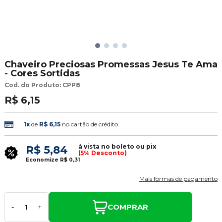
Chaveiro Preciosas Promessas Jesus Te Ama
- Cores Sortidas
Cod. do Produto: CPP8
R$ 6,15
1x
de
R$ 6,15
no cartão de crédito
à vista no boleto ou pix
R$ 5,84
(5% Desconto)
Economize
R$ 0,31
Mais formas de pagamento
COMPRAR
-
+