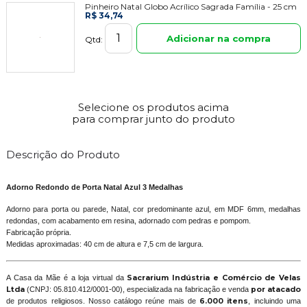
Pinheiro Natal Globo Acrílico Sagrada Família - 25 cm
R$ 34,74
Adicionar na compra
Qtd:
Selecione os produtos acima
para comprar junto do produto
Descrição do Produto
Adorno Redondo de Porta Natal Azul 3 Medalhas
Adorno para porta ou parede, Natal, cor predominante azul, em MDF 6mm, medalhas
redondas, com acabamento em resina, adornado com pedras e pompom.
Fabricação própria.
Medidas aproximadas: 40 cm de altura e 7,5 cm de largura.
A Casa da Mãe é a loja virtual da
Sacrarium Indústria e Comércio de Velas
Ltda
(CNPJ: 05.810.412/0001-00), especializada na fabricação e venda
por atacado
de produtos religiosos. Nosso catálogo reúne mais de
6.000 itens
, incluindo uma