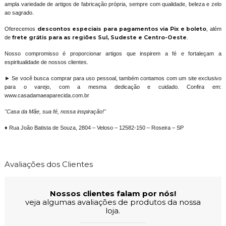
ampla variedade de artigos de fabricação própria, sempre com qualidade, beleza e zelo
ao sagrado.
Oferecemos
descontos especiais para pagamentos via Pix e boleto
, além
de
frete grátis para as regiões Sul, Sudeste e Centro-Oeste
.
Nosso compromisso é proporcionar artigos que inspirem a fé e fortaleçam a
espiritualidade de nossos clientes.
► Se você busca comprar para uso pessoal, também contamos com um site exclusivo
para o varejo, com a mesma dedicação e cuidado. Confira em:
www.casadamaeaparecida.com.br
"Casa da Mãe, sua fé, nossa inspiração!"
♦ Rua João Batista de Souza, 2804 – Veloso – 12582-150 – Roseira – SP
Avaliações dos Clientes
Nossos clientes falam por nós!
veja algumas avaliações de produtos da nossa
loja.