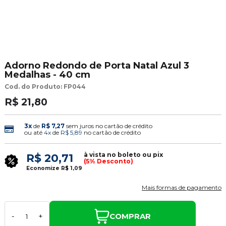
Adorno Redondo de Porta Natal Azul 3
Medalhas - 40 cm
Cod. do Produto: FP044
R$ 21,80
3x
de
R$ 7,27
sem juros no cartão de crédito
ou até
4x
de
R$ 5,89
no cartão de crédito
à vista no boleto ou pix
R$ 20,71
(5% Desconto)
Economize
R$ 1,09
Mais formas de pagamento
COMPRAR
-
+