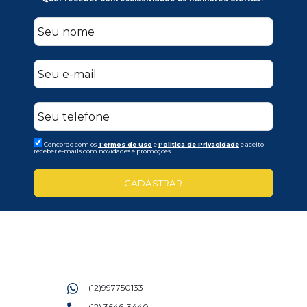
Concordo com os
Termos de uso
e
Politica de Privacidade
e aceito
receber e-mails com novidades e promoções.
CADASTRAR
(12)997750133
(12) 3646-3440