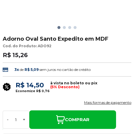
Adorno Oval Santo Expedito em MDF
Cod. do Produto: ADO92
R$ 15,26
3x
de
R$ 5,09
sem juros no cartão de crédito
à vista no boleto ou pix
R$ 14,50
(5% Desconto)
Economize
R$ 0,76
Mais formas de pagamento
COMPRAR
-
+