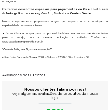
ao sagrado.
Oferecemos
descontos especiais para pagamentos via Pix e boleto
, além
de
frete grátis para as regiões Sul, Sudeste e Centro-Oeste
.
Nosso compromisso é proporcionar artigos que inspirem a fé e fortaleçam a
espiritualidade de nossos clientes.
► Se você busca comprar para uso pessoal, também contamos com um site exclusivo
para o varejo, com a mesma dedicação e cuidado. Confira em:
www.casadamaeaparecida.com.br
"Casa da Mãe, sua fé, nossa inspiração!"
♦ Rua João Batista de Souza, 2804 – Veloso – 12582-150 – Roseira – SP
Avaliações dos Clientes
Nossos clientes falam por nós!
veja algumas avaliações de produtos da nossa
loja.