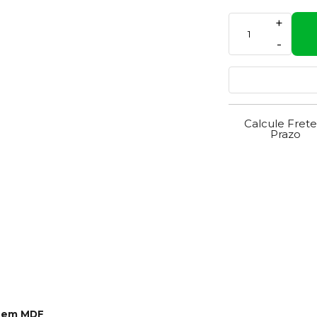
+
-
Calcule Frete
Prazo
a em MDF