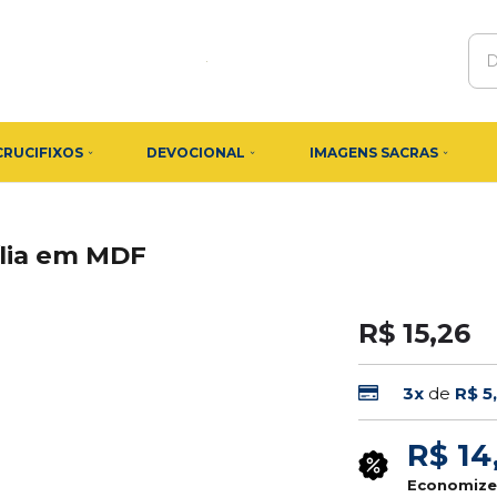
CRUCIFIXOS
DEVOCIONAL
IMAGENS SACRAS
ília em MDF
R$ 15,26
3x
de
R$ 5
R$ 14
Economiz