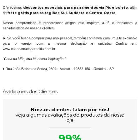
Oferecemos
descontos especiais para pagamentos via Pix e boleto
, além
de
frete grátis para as regiões Sul, Sudeste e Centro-Oeste
.
Nosso compromisso é proporcionar artigos que inspirem a fé e fortaleçam a
espiritualidade de nossos clientes.
► Se você busca comprar para uso pessoal, também contamos com um site exclusivo
para o varejo, com a mesma dedicação e cuidado. Confira em:
www.casadamaeaparecida.com.br
"Casa da Mãe, sua fé, nossa inspiração!"
♦ Rua João Batista de Souza, 2804 – Veloso – 12582-150 – Roseira – SP
Avaliações dos Clientes
Nossos clientes falam por nós!
veja algumas avaliações de produtos da nossa
loja.
99%