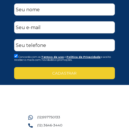
Concordo com os
Termos de uso
e
Politica de Privacidade
e aceito
receber e-mails com novidades e promoções.
CADASTRAR
(12)997750133
(12) 3646-3440