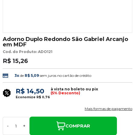
Adorno Duplo Redondo São Gabriel Arcanjo
em MDF
Cod. do Produto: ADO121
R$ 15,26
3x
de
R$ 5,09
sem juros no cartão de crédito
à vista no boleto ou pix
R$ 14,50
(5% Desconto)
Economize
R$ 0,76
Mais formas de pagamento
COMPRAR
-
+